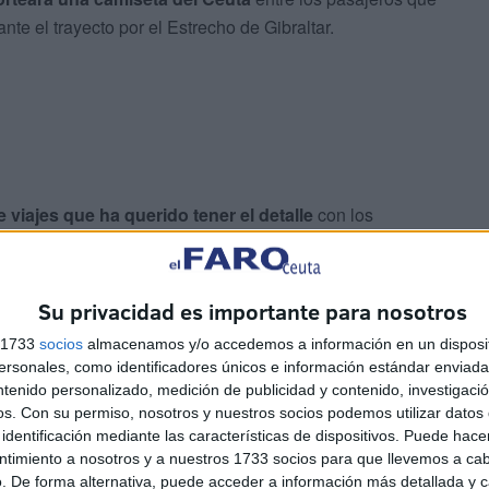
te el trayecto por el Estrecho de Gibraltar.
 viajes que ha querido tener el detalle
con los
 les medirá al Cádiz.
Su privacidad es importante para nosotros
s 1733
socios
almacenamos y/o accedemos a información en un disposit
 los aficionados del Ceuta,
que sin duda, completarán
sonales, como identificadores únicos e información estándar enviada 
ntenido personalizado, medición de publicidad y contenido, investigaci
os.
Con su permiso, nosotros y nuestros socios podemos utilizar datos 
identificación mediante las características de dispositivos. Puede hacer
ntimiento a nosotros y a nuestros 1733 socios para que llevemos a ca
. De forma alternativa, puede acceder a información más detallada y 