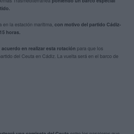
 Armas Trasmediterránea
poniendo un barco especial
tido.
a en la estación marítima,
con motivo del partido Cádiz-
15 horas.
n acuerdo en realizar esta rotación
para que los
artido del Ceuta en Cádiz. La vuelta será en el barco de
orteará una camiseta del Ceuta
entre los pasajeros que