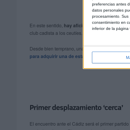
preferencias antes d
datos personales pue
procesamiento. Sus p
consentimiento en cu
En este sentido,
hay aficionados que deslizan
inferior de la página
club cadista a los ceutíes.
Desde bien temprano, una gran cantidad de hinc
para adquirir una de estas 380 entradas
.
M
Primer desplazamiento ‘cerca’
El encuentro ante el Cádiz será el primer partido