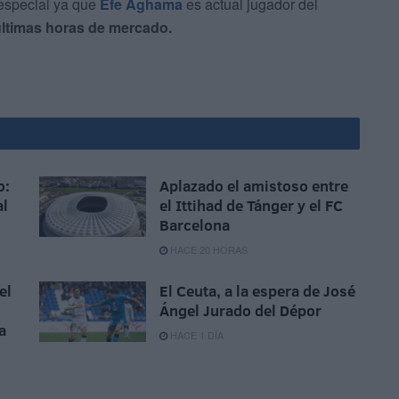
 especial ya que
Efe Aghama
es actual jugador del
 últimas horas de mercado.
o:
Aplazado el amistoso entre
al
el Ittihad de Tánger y el FC
Barcelona
HACE 20 HORAS
el
El Ceuta, a la espera de José
Ángel Jurado del Dépor
a
HACE 1 DÍA