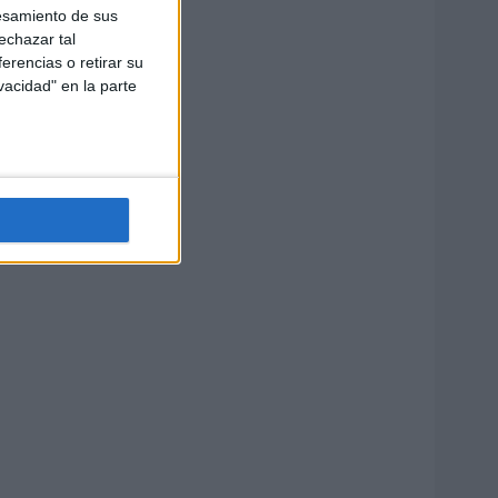
esamiento de sus
echazar tal
erencias o retirar su
vacidad" en la parte