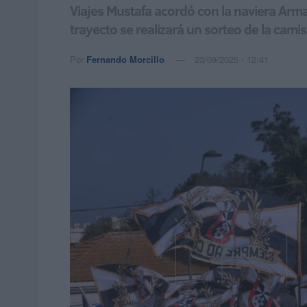
Viajes Mustafa acordó con la naviera Arma
trayecto se realizará un sorteo de la cami
Por
Fernando Morcillo
23/09/2025 - 12:41