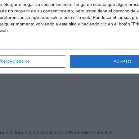
e otorgar o negar su consentimiento.
Tenga en cuenta que algún proc
de no requerir de su consentimiento, pero usted tiene el derecho de r
referencias se aplicarán solo a este sitio web. Puede cambiar sus pref
alquier momento volviendo a este sitio y haciendo clic en el botón "Pri
 que han sido pocas localidades
las que ha dejado el
 web.
has coparon las inmediaciones de la tienda del Ceuta
ÁS OPCIONES
ACEPTO
 que le toque a los caballas relativamente cerca a la