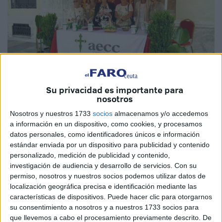
Imágenes: Raúl Gómez
Su privacidad es importante para
nosotros
Nosotros y nuestros 1733
socios
almacenamos y/o accedemos
a información en un dispositivo, como cookies, y procesamos
La Asociación Española Contra el Cáncer ha salido, un
datos personales, como identificadores únicos e información
estándar enviada por un dispositivo para publicidad y contenido
año más, a las calles de nuestra ciudad para concienciar a
personalizado, medición de publicidad y contenido,
la sociedad de que aún hay mucho por hacer y que la
investigación de audiencia y desarrollo de servicios.
Con su
investigación es la única vía para ganarle terreno al
permiso, nosotros y nuestros socios podemos utilizar datos de
cáncer.
localización geográfica precisa e identificación mediante las
características de dispositivos. Puede hacer clic para otorgarnos
Además de recaudar fondos en esta jornada de
su consentimiento a nosotros y a nuestros 1733 socios para
cuestación, se pretende también mostrar ese apoyo
que llevemos a cabo el procesamiento previamente descrito. De
a los