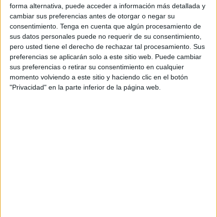
forma alternativa, puede acceder a información más detallada y
que padecen la enfermedad y a sus familiares
,
cambiar sus preferencias antes de otorgar o negar su
recordándoles que no están solos.
consentimiento.
Tenga en cuenta que algún procesamiento de
sus datos personales puede no requerir de su consentimiento,
“Al igual que todos los años, recordarles a las familias, a
pero usted tiene el derecho de rechazar tal procesamiento. Sus
los pacientes, de que seguimos dando la cara por ti, como
preferencias se aplicarán solo a este sitio web. Puede cambiar
dice el eslogan” expresa Ana Gil, delegada de la Junta
sus preferencias o retirar su consentimiento en cualquier
momento volviendo a este sitio y haciendo clic en el botón
Provincial de la Asociación Española Contra el Cáncer en
"Privacidad" en la parte inferior de la página web.
Ceuta, quien también explica que gran parte de la
recaudación de este día se va a destinar a la investigación.
“ La investigación es la única vía de paliar un poquito esta
enfermedad”, reitera.
También es un día para poner en valor la labor de los
voluntarios, que de manera altruista trabaja en distintas
áreas. Cerca de 30 personas, en el caso de Ceuta, que se
despliegan en los distintos puntos donde da servicio la
Asociación española Contra el Cáncer.