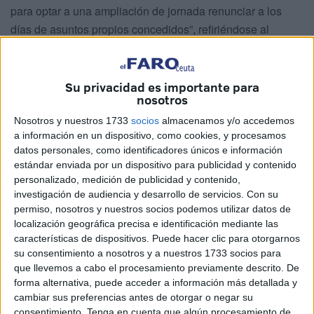
para optar a una ampliación de jornada renunciar a los
días de asuntos propios concedidos”, refiriéndose al
personal de fines de semana y festivos.
Esta notificación se ha hecho, según lo detallado
por el
Su privacidad es importante para
sindicato
, mediante un oficio “en el que da la razón a un
nosotros
trabajador
al que esta empresa obligaba a renunciar a
Nosotros y nuestros 1733
socios
almacenamos y/o accedemos
días de asuntos propios previamente concedidos para
a información en un dispositivo, como cookies, y procesamos
optar a una jornada completa para cubrir necesidades de
datos personales, como identificadores únicos e información
estándar enviada por un dispositivo para publicidad y contenido
la temporada alta”.
personalizado, medición de publicidad y contenido,
investigación de audiencia y desarrollo de servicios.
Con su
Ante esta situación,
Comisiones Obreras presentó una
permiso, nosotros y nuestros socios podemos utilizar datos de
denuncia
en representación del afectado. Ante la
localización geográfica precisa e identificación mediante las
Inspección de Trabajo explicaron que “al trabajador se le
características de dispositivos. Puede hacer clic para otorgarnos
habían concedido unos permisos por asuntos propios para
su consentimiento a nosotros y a nuestros 1733 socios para
los días 15, 16 y 30 de junio del año en curso, todo ello
que llevemos a cabo el procesamiento previamente descrito. De
forma alternativa, puede acceder a información más detallada y
conforme al artículo 27 del Convenio Colectivo”.
cambiar sus preferencias antes de otorgar o negar su
consentimiento.
Tenga en cuenta que algún procesamiento de