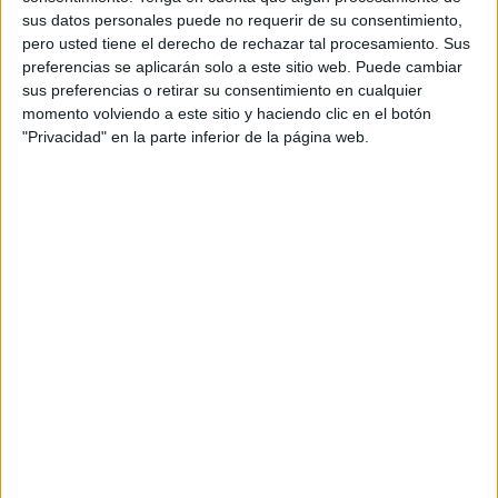
El problema vendría posteriormente cuando este mismo
sus datos personales puede no requerir de su consentimiento,
empleado fue seleccionado de acuerdo a los baremos
pero usted tiene el derecho de rechazar tal procesamiento. Sus
establecidos por el Comité de Bolsa “para que se le
preferencias se aplicarán solo a este sitio web. Puede cambiar
ampliara la jornada desde el 5 de junio hasta el 28 de
sus preferencias o retirar su consentimiento en cualquier
momento volviendo a este sitio y haciendo clic en el botón
julio”.
"Privacidad" en la parte inferior de la página web.
Al afectado le explicaron que si aceptaba dicha
ampliación, “debía renunciar a los permisos de asuntos
propios concedidos, dado que ello se había pactado de
esta manera en el Comité de Bolsa, cuya acta indicaba
que no se podrán disfrutar los días de asuntos propios, ni
retribuidos y no retribuidos, durante la ampliación”.
“La empresa entendía que con su decisión estaba
cumpliendo lo dispuesto en el Artículo 55 del Convenio
Colectivo”, ha indicado el sindicato.
"El convenio debe