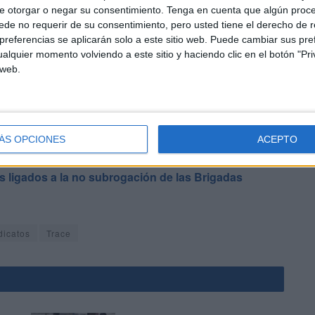
ra garantizar el cumplimiento de la legislación laboral
e otorgar o negar su consentimiento.
Tenga en cuenta que algún proc
bajadores”.
de no requerir de su consentimiento, pero usted tiene el derecho de r
referencias se aplicarán solo a este sitio web. Puede cambiar sus pref
alquier momento volviendo a este sitio y haciendo clic en el botón "Pri
 web.
vicio de limpieza pública viaria y recogida de basuras en
ÁS OPCIONES
ACEPTO
 de forma directa por parte de la Ciudad se ha ido
os ligados a la no subrogación de las Brigadas
dicatos
Trace