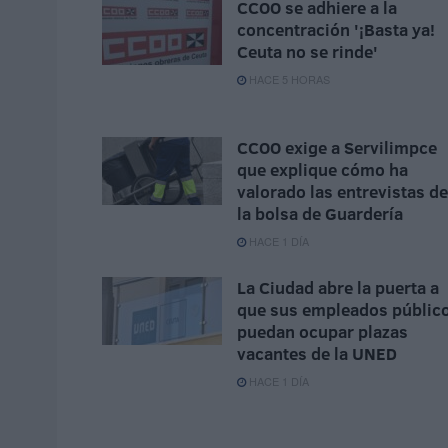
CCOO se adhiere a la
concentración '¡Basta ya!
Ceuta no se rinde'
HACE 5 HORAS
CCOO exige a Servilimpce
que explique cómo ha
valorado las entrevistas de
la bolsa de Guardería
HACE 1 DÍA
La Ciudad abre la puerta a
que sus empleados públic
puedan ocupar plazas
vacantes de la UNED
HACE 1 DÍA