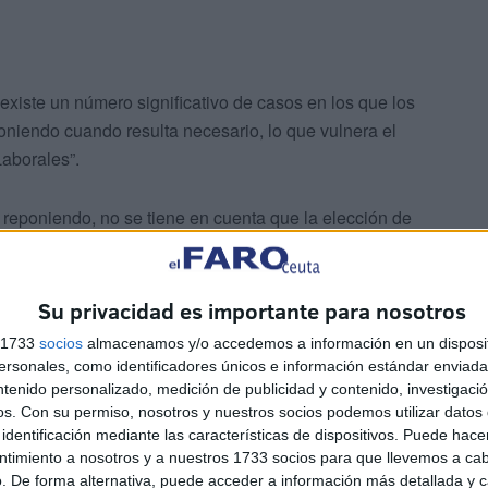
iste un número significativo de casos en los que los
oniendo cuando resulta necesario, lo que vulnera el
Laborales”.
 reponiendo, no se tiene en cuenta que la elección de
equipos los que han de adaptarse a las personas y o al
Su privacidad es importante para nosotros
s 1733
socios
almacenamos y/o accedemos a información en un disposit
sonales, como identificadores únicos e información estándar enviada 
ntenido personalizado, medición de publicidad y contenido, investigaci
os.
Con su permiso, nosotros y nuestros socios podemos utilizar datos 
identificación mediante las características de dispositivos. Puede hacer
ntimiento a nosotros y a nuestros 1733 socios para que llevemos a ca
e las actuaciones que procedan al efecto sobre estas
. De forma alternativa, puede acceder a información más detallada y 