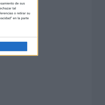
esamiento de sus
echazar tal
erencias o retirar su
vacidad" en la parte