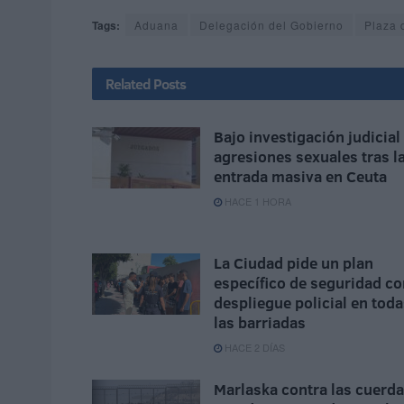
Tags:
Aduana
Delegación del Gobierno
Plaza 
Related
Posts
Bajo investigación judicial
agresiones sexuales tras l
entrada masiva en Ceuta
HACE 1 HORA
La Ciudad pide un plan
específico de seguridad co
despliegue policial en tod
las barriadas
HACE 2 DÍAS
Marlaska contra las cuerd