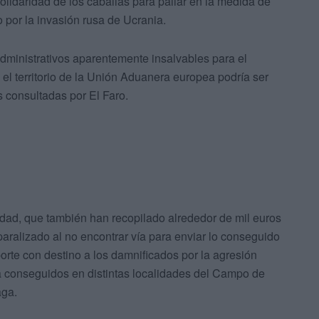
solidaridad de los caballas para paliar en la medida de
 por la invasión rusa de Ucrania.
dministrativos aparentemente insalvables para el
 el territorio de la Unión Aduanera europea podría ser
s consultadas por El Faro.
iudad, que también han recopilado alrededor de mil euros
aralizado al no encontrar vía para enviar lo conseguido
sporte con destino a los damnificados por la agresión
da conseguidos en distintas localidades del Campo de
aga.