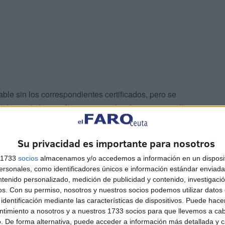
iable sin los correspondientes certificados, pero se
iajeros sin incumplir, por supuesto, ninguna normativa, y
a asociación para explicarles el procedimiento”, han
 Reyes.
Su privacidad es importante para nosotros
s 1733
socios
almacenamos y/o accedemos a información en un disposit
sonales, como identificadores únicos e información estándar enviada 
ntenido personalizado, medición de publicidad y contenido, investigaci
os.
Con su permiso, nosotros y nuestros socios podemos utilizar datos 
identificación mediante las características de dispositivos. Puede hacer
ntimiento a nosotros y a nuestros 1733 socios para que llevemos a ca
oyó económicamente a las familias que a lo largo de más
. De forma alternativa, puede acceder a información más detallada y 