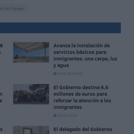
de los Reyes
 6
Avanza la instalación de
a
servicios básicos para
inmigrantes: una carpa, luz
y agua
HACE 20 HORAS
El Gobierno destina 6,5
n
millones de euros para
as
reforzar la atención a los
inmigrantes
HACE 2 DÍAS
as
El delegado del Gobierno