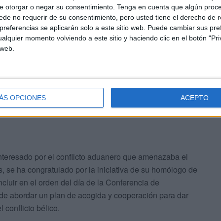
nianos en Ceuta, advirtió ayer que “nadie puede
e otorgar o negar su consentimiento.
Tenga en cuenta que algún proc
de no requerir de su consentimiento, pero usted tiene el derecho de r
stra ciudad se ha puesto en contacto con el Gobierno de
referencias se aplicarán solo a este sitio web. Puede cambiar sus pref
ón para emplear cuanto medio esté en nuestro alcance.
alquier momento volviendo a este sitio y haciendo clic en el botón "Pri
no puede permanecer ajena. Lo he dicho muchas veces,
 web.
ncia, de la fraternidad y también es la de la solidaridad”,
ÁS OPCIONES
ACEPTO
interesado por el conflicto aduanero que amenazaba el
s, se ha congratulado por la iniciativa de su homólogo de
ncluir en el orden del día de la Conferencia de
de abordar un plan de acogida y cooperación para dar
 conflicto bélico.