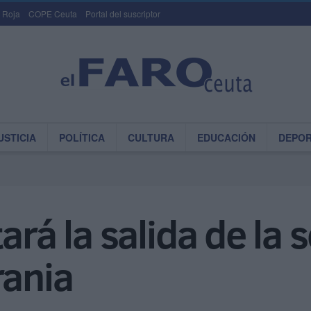
 Roja
COPE Ceuta
Portal del suscriptor
USTICIA
POLÍTICA
CULTURA
EDUCACIÓN
DEPO
ará la salida de la 
rania