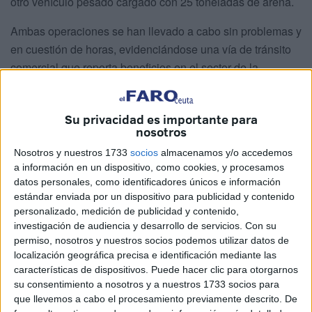
otro vehículo pesado cargado con 25 toneladas de arena.
Ambas operaciones se han llevado a cabo sin problemas y
en cuestión de horas, evidenciándose una vía de tránsito
comercial que reporta beneficios en el sector de la
construcción
por cuanto supone una materia de menor
coste.
Su privacidad es importante para
nosotros
Vía abierta el 26 de marzo
Nosotros y nuestros 1733
socios
almacenamos y/o accedemos
a información en un dispositivo, como cookies, y procesamos
La primera carga con este tipo de material se llevó a
datos personales, como identificadores únicos e información
cabo el pasado 26 de marzo
y desde entonces se han
estándar enviada por un dispositivo para publicidad y contenido
efectuado varias importaciones de esta materia.
personalizado, medición de publicidad y contenido,
investigación de audiencia y desarrollo de servicios.
Con su
Son los propios empresarios los que están desarrollando
permiso, nosotros y nuestros socios podemos utilizar datos de
estas operaciones sin que tenga ya que intervenir la
localización geográfica precisa e identificación mediante las
características de dispositivos. Puede hacer clic para otorgarnos
Delegación del Gobierno salvo que sea requerida para
su consentimiento a nosotros y a nuestros 1733 socios para
ello por surgir algún tipo de incidente.
que llevemos a cabo el procesamiento previamente descrito. De