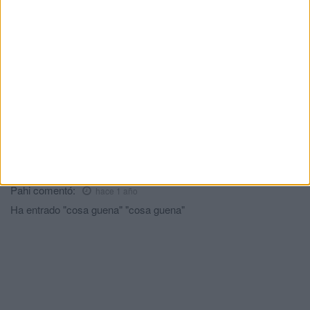
Micht
comentó:
hace 1 año
🤣🤣🤣🤣🤣🤣🤣🤣🤣🤣🤣Sois un circo dirigido para tontos. Ya
no os cree nadie.
Piti
comentó:
hace 1 año
Cuidadito con lo que puede venir entre esa arena y esa grava.
Kirico
comentó:
hace 1 año
Y dos huevos.
Pahi
comentó:
hace 1 año
Ha entrado "cosa guena" "cosa guena"