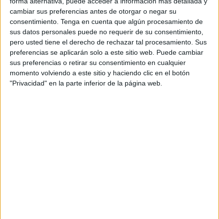
forma alternativa, puede acceder a información más detallada y
Los áridos cruzan la aduana comercial
tras su
cambiar sus preferencias antes de otorgar o negar su
adquisición por parte de empresarios de Ceuta a sus
consentimiento.
Tenga en cuenta que algún procesamiento de
productores en Marruecos cruzando la frontera del Tarajal
sus datos personales puede no requerir de su consentimiento,
pero usted tiene el derecho de rechazar tal procesamiento. Sus
tras cumplir los trámites.
preferencias se aplicarán solo a este sitio web. Puede cambiar
sus preferencias o retirar su consentimiento en cualquier
Así se hizo entonces y
así se ha hecho este miércoles
.
momento volviendo a este sitio y haciendo clic en el botón
"Privacidad" en la parte inferior de la página web.
La diferencia con el pescado
Así como los
empresarios
están
agilizando la
importación de grandes cantidades de áridos o grava
,
como ha ocurrido esta semana, no sucede lo mismo con el
pescado.
Los propios responsables de puestos del mercado
indicaban a este periódico las escasas ganancias que
supone traer poca cantidad de
pescado
, por lo que
requieren de una mayor inversión para introducir desde