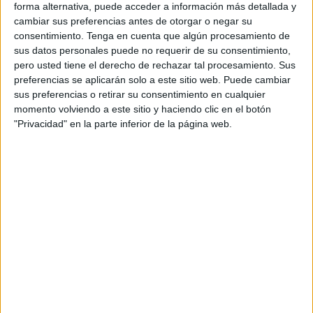
Las “cuestiones técnicas y administrativas” centran esas
forma alternativa, puede acceder a información más detallada y
cambiar sus preferencias antes de otorgar o negar su
labores para, una vez limadas, seguir avanzando “en la
consentimiento.
Tenga en cuenta que algún procesamiento de
hoja de ruta marcada”.
sus datos personales puede no requerir de su consentimiento,
pero usted tiene el derecho de rechazar tal procesamiento. Sus
“Son cuestiones que se están llevando directamente
preferencias se aplicarán solo a este sitio web. Puede cambiar
desde aduanas”, confirman desde la sede de la plaza de
sus preferencias o retirar su consentimiento en cualquier
los Reyes, volviendo a dar un giro al asunto del que más
momento volviendo a este sitio y haciendo clic en el botón
"Privacidad" en la parte inferior de la página web.
se ha hablado desde el inicio de este 2025.
Sin fechas a la vista
El hecho es que tanto en Ceuta como en
Melilla
-en donde
el 16 de enero sí se efectuó una expedición comercial
completa- no hay verificación de que se vuelva a registrar
el tránsito de otro camión cargado de mercancía. Al menos
no en breve.
Sobre la fecha exacta del nuevo intento tampoco se