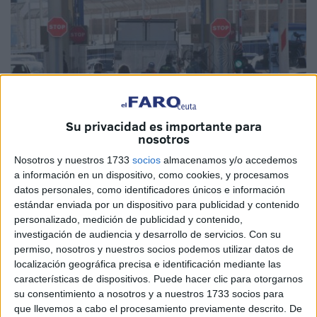
Su privacidad es importante para
nosotros
Nosotros y nuestros 1733
socios
almacenamos y/o accedemos
Imagen de archivo
a información en un dispositivo, como cookies, y procesamos
datos personales, como identificadores únicos e información
estándar enviada por un dispositivo para publicidad y contenido
personalizado, medición de publicidad y contenido,
investigación de audiencia y desarrollo de servicios.
Con su
22 días después del pase frustrado de mercancía con el
permiso, nosotros y nuestros socios podemos utilizar datos de
que se quería instaurar la
aduana
comercial,
Delegación
localización geográfica precisa e identificación mediante las
del Gobierno
en Ceuta carece de novedades más allá del
características de dispositivos. Puede hacer clic para otorgarnos
“seguimos trabajando”.
su consentimiento a nosotros y a nuestros 1733 socios para
que llevemos a cabo el procesamiento previamente descrito. De