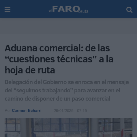
Aduana comercial: de las
“cuestiones técnicas” a la
hoja de ruta
Delegación del Gobierno se enroca en el mensaje
del “seguimos trabajando” para avanzar en el
camino de disponer de un paso comercial
Por
Carmen Echarri
29/01/2025 - 07:15