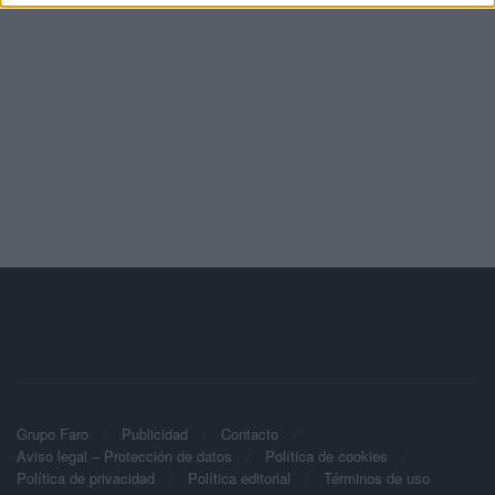
Grupo Faro
Publicidad
Contacto
Aviso legal – Protección de datos
Política de cookies
Política de privacidad
Política editorial
Términos de uso