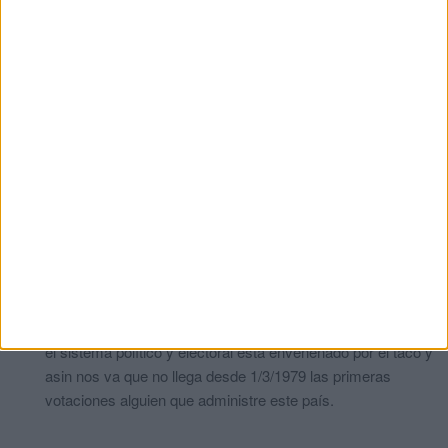
Ceuta hubo 18.000 y pico votos del centro derecha y derecha y
solo 11ooo y pico izquierdas
Alberto
comentó:
hace 3 años
He tirado mi voto votando al pp…
Habeis visto lo q es el psoe en ceuta????INSENSATOS!!
Y en España todos intentando echar al psoe y vosotros al
revés!!
Veletas!!!! Cobardes!!
Estamos defraudados con estos políticos que se
enriquecen con nuestros votos
comentó:
hace 3 años
No hay de momento nadie que funcione por el bien general,
el sistema político y electoral está envenenado por el taco y
asin nos va que no llega desde 1/3/1979 las primeras
votaciones alguien que administre este país.