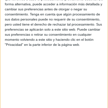
forma alternativa, puede acceder a información más detallada y
más visible su apuesta por la ciudad multicultural que ha
cambiar sus preferencias antes de otorgar o negar su
enarbolado frente a los embistes de una ultraderecha que
consentimiento.
Tenga en cuenta que algún procesamiento de
también salió baqueteada de las urnas, como el PSOE,
sus datos personales puede no requerir de su consentimiento,
que se vio tan ganador que llegó a recomendar a Vivas
pero usted tiene el derecho de rechazar tal procesamiento. Sus
preferencias se aplicarán solo a este sitio web. Puede cambiar
que buscase un subalterno con quien Gutiérrez pudiera,
sus preferencias o retirar su consentimiento en cualquier
con mando en plaza, “entenderse” bien.
momento volviendo a este sitio y haciendo clic en el botón
"Privacidad" en la parte inferior de la página web.
El caso es que los de Hamed y Mustafa se dejaron seducir
por la posibilidad de cogobernar Ceuta y en la campaña
de las generales, en la que el PP les pidió prudencia,
mantuvieron neutralidad y cautela.
Cuando pasó el 23J, Vivas, ya investido, con gobierno
formado y los tres escaños en las Cortes de la
circunscripción para sus siglas (fuese lo de junio con el
MDyC y Ceuta Ya!
un flechazo de verano o una jugada
maquiavélica
para reducir en las generales las
posibilidades de los socialistas) volvió a la arena de los