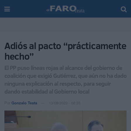
Adiós al pacto “prácticamente
hecho”
El PP puso líneas rojas al alcance del gobierno de
coalición que exigió Gutiérrez, que aún no ha dado
ninguna explicación al respecto, para seguir
dando estabilidad al Gobierno local
Por
Gonzalo Testa
13/08/2023 - 08:33