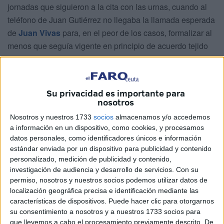
jornadas que siguieron a la cita con las urnas, cuando al
teléfono de Juan Gutiérrez no llegaba la llamada esperada
de
Juan Vivas
para, en el peor de los casos, formalizar al
menos que seguía vigente en principio de acuerdo tejido
durante la segunda parte del ciclo político anterior, según
el cual populares y socialistas se apoyarían mutuamente
con los perdedores como sostén de quienes ganasen las
Su privacidad es importante para
elecciones.
nosotros
Nosotros y nuestros 1733
socios
almacenamos y/o accedemos
Al final las aguas volvieron al cauce que los poderes
a información en un dispositivo, como cookies, y procesamos
fácticos reclamaron incluso con virulencia y tosquedad
datos personales, como identificadores únicos e información
para alejar al
PP
de “islamistas” y “comunistas”, los
estándar enviada por un dispositivo para publicidad y contenido
términos que, como si de los dirigentes locales de Vox se
personalizado, medición de publicidad y contenido,
tratara, utilizaron algunos prebostes locales para referirse
investigación de audiencia y desarrollo de servicios.
Con su
permiso, nosotros y nuestros socios podemos utilizar datos de
a los responsables del MDyC y Ceuta Ya!, en quienes
localización geográfica precisa e identificación mediante las
Vivas hizo creer al menos que había encontrado
características de dispositivos. Puede hacer clic para otorgarnos
potenciales aliados para cerrar un cuarto de siglo al frente
su consentimiento a nosotros y a nuestros 1733 socios para
del
Ejecutivo local
con unos socios que hiciesen todavía
que llevemos a cabo el procesamiento previamente descrito. De