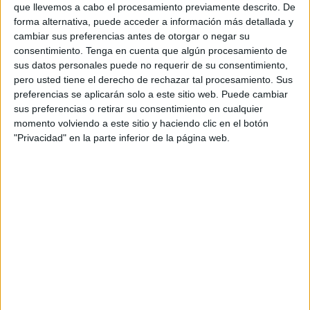
que llevemos a cabo el procesamiento previamente descrito. De
forma alternativa, puede acceder a información más detallada y
El medio digital han señalado que esta conexión
cambiar sus preferencias antes de otorgar o negar su
estratégica se lanza justo antes del inicio de la
Operación
consentimiento.
Tenga en cuenta que algún procesamiento de
Marhaba
, con el objetivo de facilitar el tránsito de viajeros
sus datos personales puede no requerir de su consentimiento,
durante el periodo estival.
pero usted tiene el derecho de rechazar tal procesamiento. Sus
preferencias se aplicarán solo a este sitio web. Puede cambiar
sus preferencias o retirar su consentimiento en cualquier
Capacidad y seguridad con el buque
momento volviendo a este sitio y haciendo clic en el botón
Stena Europe
"Privacidad" en la parte inferior de la página web.
De acuerdo con lo explicado por marruecos.com, para
garantizar un servicio eficiente y de alta calidad, la
compañía desplegará el
Stena Europe
, un ferry de
grandes dimensiones preparado para gestionar el intenso
flujo de pasajeros veraniego.
La embarcación cuenta con una capacidad para
transportar a
1.500 pasajeros y 400 vehículos
de manera