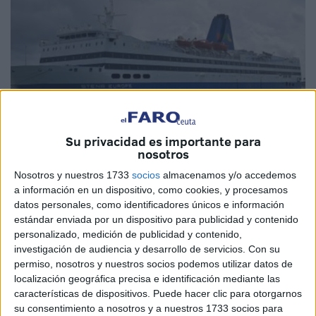
Su privacidad es importante para
nosotros
Foto: vesselfinder.com
Nosotros y nuestros 1733
socios
almacenamos y/o accedemos
a información en un dispositivo, como cookies, y procesamos
datos personales, como identificadores únicos e información
estándar enviada por un dispositivo para publicidad y contenido
personalizado, medición de publicidad y contenido,
La naviera
Africa Morocco Link (AML)
ha confirmado la
investigación de audiencia y desarrollo de servicios.
Con su
finalización exitosa de las
pruebas técnicas en el
puerto
permiso, nosotros y nuestros socios podemos utilizar datos de
de Nador
, determinante para la inauguración de su nueva
localización geográfica precisa e identificación mediante las
ruta comercial con
Almería
. Así lo ha dado a conocer
características de dispositivos. Puede hacer clic para otorgarnos
su consentimiento a nosotros y a nuestros 1733 socios para
marruecos.com