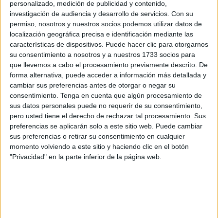
relativa a la
bonificación para residentes
regulada
personalizado, medición de publicidad y contenido,
investigación de audiencia y desarrollo de servicios.
Con su
mediante el Real Decreto 1316/2001 en Ceuta, Melilla,
permiso, nosotros y nuestros socios podemos utilizar datos de
Canarias y Baleares.
localización geográfica precisa e identificación mediante las
características de dispositivos. Puede hacer clic para otorgarnos
Estas resoluciones exigen el reintegro de las ayudas
su consentimiento a nosotros y a nuestros 1733 socios para
recibidas al detectarse irregularidades en el cumplimiento
que llevemos a cabo el procesamiento previamente descrito. De
de las condiciones establecidas y, por tanto, ahora tienen
forma alternativa, puede acceder a información más detallada y
cambiar sus preferencias antes de otorgar o negar su
que devolver la subvención.
consentimiento.
Tenga en cuenta que algún procesamiento de
sus datos personales puede no requerir de su consentimiento,
La Dirección General de Aviación Civil ha informado de
pero usted tiene el derecho de rechazar tal procesamiento. Sus
que, tras no haber podido contactar con los afectados en
preferencias se aplicarán solo a este sitio web. Puede cambiar
dos intentos de notificación en sus domicilios, ha
sus preferencias o retirar su consentimiento en cualquier
procedido a publicar las resoluciones en el Boletín Oficial
momento volviendo a este sitio y haciendo clic en el botón
del Estado (BOE).
"Privacidad" en la parte inferior de la página web.
Los interesados podrán consultar el contenido completo en
la sede del Ministerio, ubicada en el Paseo de la
Castellana de Madrid, y disponen de un mes para
interponer un recurso de reposición o dos meses para