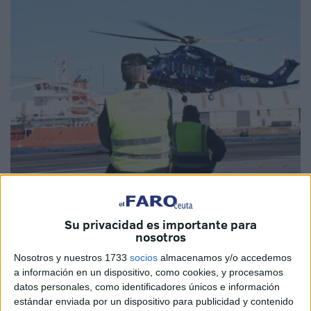
Imagen de archivo
Su privacidad es importante para
nosotros
Nosotros y nuestros 1733
socios
almacenamos y/o accedemos
El Ministerio de Transportes y Movilidad Sostenible ha
a información en un dispositivo, como cookies, y procesamos
emitido dos notificaciones dirigidas a personas usuarias
datos personales, como identificadores únicos e información
del
transporte aéreo
que incumplieron la normativa
estándar enviada por un dispositivo para publicidad y contenido