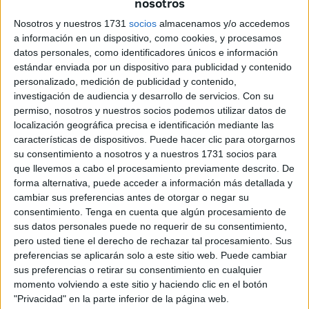
nosotros
Ibérica desde Ceuta.
Nosotros y nuestros 1731
socios
almacenamos y/o accedemos
Rostros anónimos a los que hoy FaroTV les ha puesto
a información en un dispositivo, como cookies, y procesamos
nombre. Ahmad, Hassan, Khlefa, Abd, Ousmane,
datos personales, como identificadores únicos e información
Mamoudou, Lamine, Benjamín, Zaharaddeen y Ammar son
estándar enviada por un dispositivo para publicidad y contenido
personalizado, medición de publicidad y contenido,
los jóvenes que han tomado el ferry con destino Algeciras
investigación de audiencia y desarrollo de servicios.
Con su
para ingresar en diferentes centros de Andalucía.
permiso, nosotros y nuestros socios podemos utilizar datos de
localización geográfica precisa e identificación mediante las
Variadas son sus procedencias ya que cuatro son de Siria,
características de dispositivos. Puede hacer clic para otorgarnos
otros cuatro de Guinea Conakry, uno de Nigeria y otro de
su consentimiento a nosotros y a nuestros 1731 socios para
Sudán.
que llevemos a cabo el procesamiento previamente descrito. De
forma alternativa, puede acceder a información más detallada y
cambiar sus preferencias antes de otorgar o negar su
consentimiento.
Tenga en cuenta que algún procesamiento de
sus datos personales puede no requerir de su consentimiento,
pero usted tiene el derecho de rechazar tal procesamiento. Sus
preferencias se aplicarán solo a este sitio web. Puede cambiar
sus preferencias o retirar su consentimiento en cualquier
momento volviendo a este sitio y haciendo clic en el botón
"Privacidad" en la parte inferior de la página web.