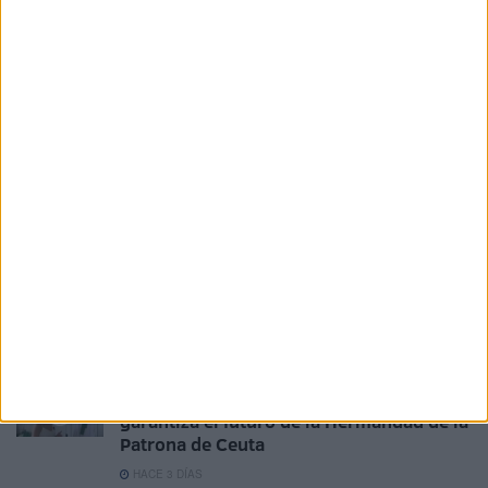
marcadas por la unidad y la esperanza
HACE 7 HORAS
Los ceutíes pasan ante la Virgen de
África en la jornada de veneración
HACE 2 DÍAS
La Misa Pontifical reúne a cientos de
ceutíes en la iglesia de África
HACE 3 DÍAS
Javier Beneroso, treinta años bajo las
trabajaderas: "Este es el 5 de agosto más
importante"
HACE 3 DÍAS
La Corte de Infantes, la cantera que
garantiza el futuro de la Hermandad de la
Patrona de Ceuta
HACE 3 DÍAS