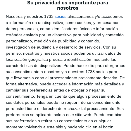
Su privacidad es importante para
mayor”.
nosotros
“Quiero dirigirme a ti con estas palabras del señor: ‘No
Nosotros y nuestros 1733
socios
almacenamos y/o accedemos
a información en un dispositivo, como cookies, y procesamos
temas, yo estaré junto a ti el resto de los tiempos’”. Con
datos personales, como identificadores únicos e información
esta frase, esperaba que sintiera seguridad durante su
estándar enviada por un dispositivo para publicidad y contenido
pregón para que Ceuta entera
“vea la Semana Santa a
personalizado, medición de publicidad y contenido,
través de tus ojos”.
investigación de audiencia y desarrollo de servicios.
Con su
permiso, nosotros y nuestros socios podemos utilizar datos de
Además, Gutiérrez ha hecho un recorrido por la vida de
localización geográfica precisa e identificación mediante las
Adán del Campo, poniendo en valor que “
su camino por
características de dispositivos. Puede hacer clic para otorgarnos
su consentimiento a nosotros y a nuestros 1733 socios para
las hermandades y cofradías no es corto a pesar de su
que llevemos a cabo el procesamiento previamente descrito. De
corta edad
. Pertenece a la hermandad de la Amargura.
forma alternativa, puede acceder a información más detallada y
Ha pertenecido a la Junta de Gobierno de esta hermandad
cambiar sus preferencias antes de otorgar o negar su
y actualmente viste con sus manos a nuestro padre Jesús
consentimiento.
Tenga en cuenta que algún procesamiento de
sus datos personales puede no requerir de su consentimiento,
Caído”.
pero usted tiene el derecho de rechazar tal procesamiento. Sus
preferencias se aplicarán solo a este sitio web. Puede cambiar
“Otra devoción por la que suspira y a la que también
sus preferencias o retirar su consentimiento en cualquier
pertenece es la Real Hermandad de Nuestra Señora del
momento volviendo a este sitio y haciendo clic en el botón