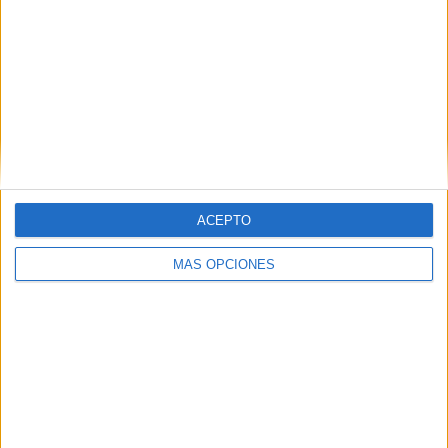
Seguidamente, c
itó a la Virgen de la Esperanza y el
Cristo “a su encuentro a sones de la Legión.
Doce
varales de esperanza, doce varales de amor, como doce
fueron los testigos de su mirada de pasión”.
Palabras para su abuela
ACEPTO
MÁS OPCIONES