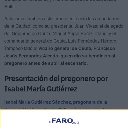
Bollit.
Asimismo, también asistieron a este acto las autoridades
de la Ciudad, como su presidente, Juan Vivas; el delegado
del Gobierno en Ceuta, Miguel Ángel Pérez Triano; y el
comandante general de Ceuta, Luis Fernández Herrero.
Tampoco faltó el
vicario general de Ceuta, Francisco
Jesús Fernández Alcedo, quien dio su bendición al
pregonero antes de subir al escenario.
Presentación del pregonero por
Isabel María Gutiérrez
Isabel María Gutiérrez Sánchez, pregonera de la
Semana Santa de Ceuta 2025
, quien está vinculada
estrechamente a la hermandad del Valle, ha sido la
encargada de presentar al pregonero “de nuestra semana