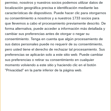
permiso, nosotros y nuestros socios podemos utilizar datos de
localización geográfica precisa e identificación mediante las
El evento, ha tenido lugar pasadas las doce de la mañana
características de dispositivos. Puede hacer clic para otorgarnos
y ha contado con la presencia de sus padres y familiares,
su consentimiento a nosotros y a nuestros 1733 socios para
quienes han arropado al niño en este paso tan significativo
que llevemos a cabo el procesamiento previamente descrito. De
en su vida.
forma alternativa, puede acceder a información más detallada y
cambiar sus preferencias antes de otorgar o negar su
consentimiento.
Tenga en cuenta que algún procesamiento de
sus datos personales puede no requerir de su consentimiento,
pero usted tiene el derecho de rechazar tal procesamiento. Sus
preferencias se aplicarán solo a este sitio web. Puede cambiar
sus preferencias o retirar su consentimiento en cualquier
momento volviendo a este sitio y haciendo clic en el botón
"Privacidad" en la parte inferior de la página web.