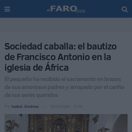
Sociedad caballa: el bautizo
de Francisco Antonio en la
iglesia de África
El pequeño ha recibido el sacramento en brazos
de sus amorosos padres y arropado por el cariño
de sus seres queridos
Por
Isabel Jiménez
23/05/2026 - 13:59