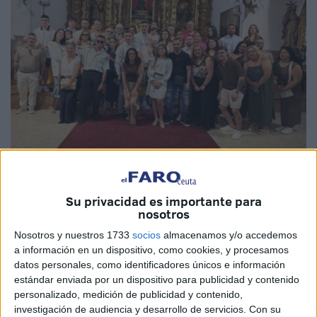
Fotos: Paola Lessey
Su privacidad es importante para
nosotros
Nosotros y nuestros 1733
socios
almacenamos y/o accedemos
El
Santuario de Santa María de África
ha sido el
a información en un dispositivo, como cookies, y procesamos
escenario de una celebración inolvidable este sábado 23
datos personales, como identificadores únicos e información
de mayo en
Ceuta
. Y es que el pequeño
Francisco
estándar enviada por un dispositivo para publicidad y contenido
Antonio
ha recibido el sacramento del
bautismo
en una
personalizado, medición de publicidad y contenido,
investigación de audiencia y desarrollo de servicios.
Con su
ceremonia cargada de fe y alegría.