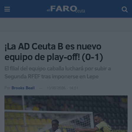
¡La AD Ceuta B es nuevo
equipo de play-off! (0-1)
El filial del equipo caballa luchará por subir a
Segunda RFEF tras imponerse en Lepe
Por
Brooks Beall
10/05/2026 - 14:51