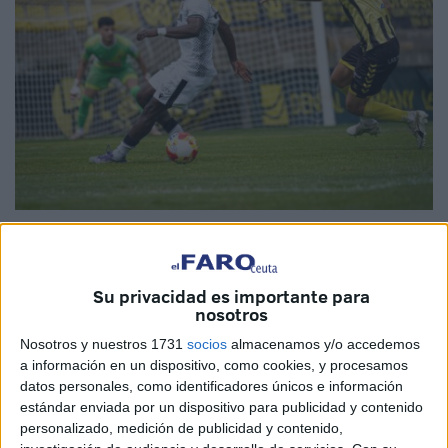
Fotos: AD Ceuta
Su privacidad es importante para
nosotros
Terminó la liga regular en el grupo décimo de
Tercera
Nosotros y nuestros 1731
socios
almacenamos y/o accedemos
Federación
, y lo ha hecho, además, regalando una gran
a información en un dispositivo, como cookies, y procesamos
noticia a Ceuta que llega desde el municipio onubense de
datos personales, como identificadores únicos e información
estándar enviada por un dispositivo para publicidad y contenido
Lepe. Allí ha sido donde la
AD Ceuta B
ha sumado una
personalizado, medición de publicidad y contenido,
victoria fundamental,
por 0-1, ante el San Roque de Lepe