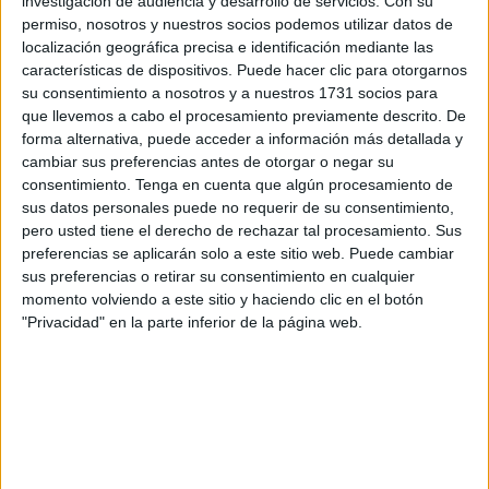
investigación de audiencia y desarrollo de servicios.
Con su
en la última jornada del campeonato para celebrar su
permiso, nosotros y nuestros socios podemos utilizar datos de
presencia entre los cinco primeros, por lo que como quinto
localización geográfica precisa e identificación mediante las
características de dispositivos. Puede hacer clic para otorgarnos
clasificado pasará a disputar la fase de
play-off de
su consentimiento a nosotros y a nuestros 1731 socios para
ascenso a Segunda RFEF
.
que llevemos a cabo el procesamiento previamente descrito. De
forma alternativa, puede acceder a información más detallada y
Un premio inmenso para la temporada de los de Polaco,
cambiar sus preferencias antes de otorgar o negar su
que no han fallado en esta recta final de liga. El pinchazo
consentimiento.
Tenga en cuenta que algún procesamiento de
sufrido la pasada semana en el Martínez Pirri por 2-2 ante
sus datos personales puede no requerir de su consentimiento,
un Castilleja CF ya descendido complicó un poco el
pero usted tiene el derecho de rechazar tal procesamiento. Sus
preferencias se aplicarán solo a este sitio web. Puede cambiar
asunto, haciendo que el filial del equipo caballa no
sus preferencias o retirar su consentimiento en cualquier
dependiera de sí mismo para obtener la clasificación para
momento volviendo a este sitio y haciendo clic en el botón
el play-off de ascenso. Debía esperar a una
carambola de
"Privacidad" en la parte inferior de la página web.
resultados
que, con una pizca de fortuna, se ha terminado
dando.
Se cumplió la carambola… y la
gesta