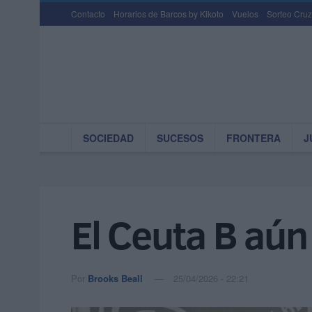
Contacto
Horarios de Barcos by Kikoto
Vuelos
Sorteo Cruz
SOCIEDAD
SUCESOS
FRONTERA
J
El Ceuta B aún
Por
Brooks Beall
25/04/2026 - 22:21