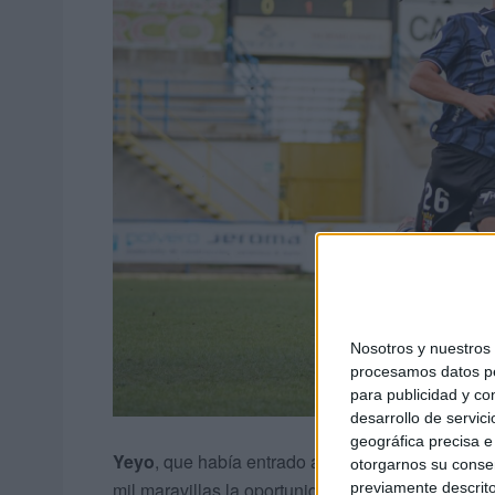
Nosotros y nuestro
procesamos datos per
para publicidad y co
desarrollo de servici
geográfica precisa e 
Yeyo
, que había entrado al partido desde el ban
otorgarnos su conse
mil maravillas la oportunidad marcando el
primer
previamente descrito