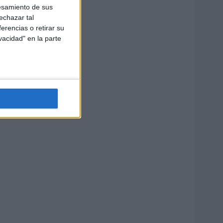
esamiento de sus
echazar tal
erencias o retirar su
vacidad" en la parte