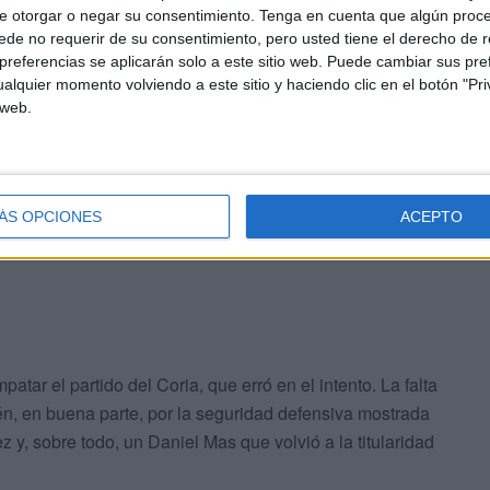
e otorgar o negar su consentimiento.
Tenga en cuenta que algún proc
un instinto goleador que empieza a ilusionar en el
de no requerir de su consentimiento, pero usted tiene el derecho de r
paro cruzado a Nacho
, portero titular del Coria ante la
referencias se aplicarán solo a este sitio web. Puede cambiar sus pref
r.
alquier momento volviendo a este sitio y haciendo clic en el botón "Pri
 web.
or. Acevedo propuso un centro certero al área que remató
. Se echó las manos a la cabeza el Coria ante la
que, al final,
se marchó al descanso con ventaja.
ÁS OPCIONES
ACEPTO
atar el partido del Coria, que erró en el intento. La falta
n, en buena parte, por la seguridad defensiva mostrada
 y, sobre todo, un Daniel Mas que volvió a la titularidad