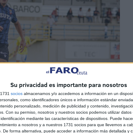
Su privacidad es importante para nosotros
s 1731
socios
almacenamos y/o accedemos a información en un disposit
sonales, como identificadores únicos e información estándar enviada 
ntenido personalizado, medición de publicidad y contenido, investigaci
os.
Con su permiso, nosotros y nuestros socios podemos utilizar datos 
identificación mediante las características de dispositivos. Puede hacer
quillo poco antes por el lesionado Cobo, aprovechó a las
ntimiento a nosotros y a nuestros 1731 socios para que llevemos a ca
 gol del partido
en el día en el que volvió a dar el salto
. De forma alternativa, puede acceder a información más detallada y 