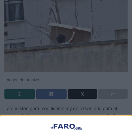
Imagen de archivo
La decisión para modificar la ley de extranjería para el
reparto de los
menores extranjeros no acompañados
que se encuentran en
centros de acogida
en Ceuta,
Melilla y Canarias está en el “tejado” del Partido Popular.