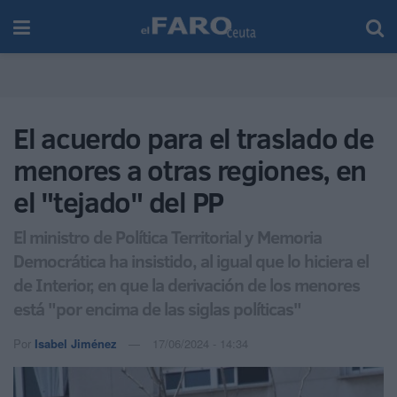
El acuerdo para el traslado de
menores a otras regiones, en
el "tejado" del PP
El ministro de Política Territorial y Memoria
Democrática ha insistido, al igual que lo hiciera el
de Interior, en que la derivación de los menores
está "por encima de las siglas políticas"
Por
Isabel Jiménez
17/06/2024 - 14:34