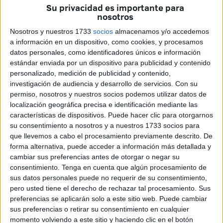
Su privacidad es importante para
nosotros
Así lo ha asegurado este lunes el ministro de Política
Territorial y Memoria Democrática, Ángel Víctor Torres, que
Nosotros y nuestros 1733
socios
almacenamos y/o accedemos
a información en un dispositivo, como cookies, y procesamos
ha instado al Gobierno de Canarias a convencer a su
datos personales, como identificadores únicos e información
socio en el Ejecutivo.
estándar enviada por un dispositivo para publicidad y contenido
personalizado, medición de publicidad y contenido,
Hace unos días el presidente
de la
Ciudad
, Juan Vivas,
investigación de audiencia y desarrollo de servicios.
Con su
también insistía en la derivación de los menores "por
permiso, nosotros y nuestros socios podemos utilizar datos de
encima de las siglas políticas", al tiempo que
el ministro
localización geográfica precisa e identificación mediante las
características de dispositivos. Puede hacer clic para otorgarnos
del Interior,
Fernando Grande-Marlaska, decía que
su consentimiento a nosotros y a nuestros 1733 socios para
"ninguna comunidad autónoma puede oponerse"
al
que llevemos a cabo el procesamiento previamente descrito. De
reparto de menores.
forma alternativa, puede acceder a información más detallada y
cambiar sus preferencias antes de otorgar o negar su
En un encuentro con medios de comunicación, Ángel
consentimiento.
Tenga en cuenta que algún procesamiento de
Víctor Torres ha asegurado que tras el acuerdo entre los
sus datos personales puede no requerir de su consentimiento,
pero usted tiene el derecho de rechazar tal procesamiento. Sus
gobiernos central y regional esperaba del PP “más que un
preferencias se aplicarán solo a este sitio web. Puede cambiar
ataque, un esfuerzo” para que se apruebe el texto.
sus preferencias o retirar su consentimiento en cualquier
momento volviendo a este sitio y haciendo clic en el botón