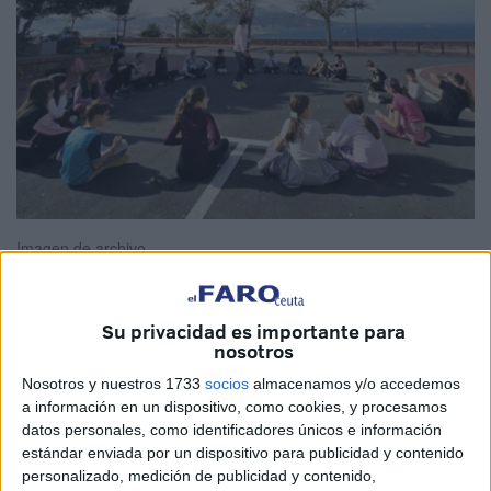
Imagen de archivo
Su privacidad es importante para
nosotros
La Consejería de Educación, Cultura y Juventud del
Gobierno de Ceuta
, a través de de la
Casa de la
Nosotros y nuestros 1733
socios
almacenamos y/o accedemos
a información en un dispositivo, como cookies, y procesamos
Juventud
, invita a dos actividades que se estarán
datos personales, como identificadores únicos e información
llevando a cabo a propósito de las festividades:
estándar enviada por un dispositivo para publicidad y contenido
campamentos vacacionales de navidades y Yincana
personalizado, medición de publicidad y contenido,