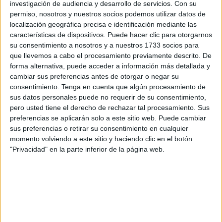
Joven Navidad.
investigación de audiencia y desarrollo de servicios.
Con su
permiso, nosotros y nuestros socios podemos utilizar datos de
Sobre los
campamentos vacacionales
se informa que
localización geográfica precisa e identificación mediante las
características de dispositivos. Puede hacer clic para otorgarnos
serán dos. El primero de ellos
será del 26 al 28 de
su consentimiento a nosotros y a nuestros 1733 socios para
diciembre de este año
, en un horario de 10:00 a 17:00
que llevemos a cabo el procesamiento previamente descrito. De
horas. Está organizado para un grupo de 30 personas, con
forma alternativa, puede acceder a información más detallada y
edades comprendidas
entre los 9 y los 15 años
.
cambiar sus preferencias antes de otorgar o negar su
consentimiento.
Tenga en cuenta que algún procesamiento de
El segundo grupo, también de 30 participantes, tendrá al
sus datos personales puede no requerir de su consentimiento,
mismo horario,
pero entre el 2 y el 4 de enero del
pero usted tiene el derecho de rechazar tal procesamiento. Sus
preferencias se aplicarán solo a este sitio web. Puede cambiar
próximo año
.
sus preferencias o retirar su consentimiento en cualquier
momento volviendo a este sitio y haciendo clic en el botón
La programación
incluye bienvenida, juegos de
"Privacidad" en la parte inferior de la página web.
presentación, iniciación a la escalada y actividades de
cabuyería, actividad deportiva, marcha nórdica y
senderismo, actividad multiaventura final y orientación.
Habrá comida para los inscritos.
Seguro de accidentes