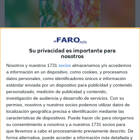
Su privacidad es importante para
nosotros
Imagen cedida
Nosotros y nuestros 1731
socios
almacenamos y/o accedemos
a información en un dispositivo, como cookies, y procesamos
datos personales, como identificadores únicos e información
estándar enviada por un dispositivo para publicidad y contenido
personalizado, medición de publicidad y contenido,
La
Consejería de Educación, Cultura y Juventud
de
investigación de audiencia y desarrollo de servicios.
Con su
Ceuta, a través de la
Casa de la Juventud
, abrirá el
permiso, nosotros y nuestros socios podemos utilizar datos de
próximo lunes, 2 de diciembre, el plazo de inscripción para
localización geográfica precisa e identificación mediante las
características de dispositivos. Puede hacer clic para otorgarnos
participar en la
Yincana Joven Navidad 2024
, que se
su consentimiento a nosotros y a nuestros 1731 socios para
desarrollará entre los días 19 y 20 de diciembre.
que llevemos a cabo el procesamiento previamente descrito. De
forma alternativa, puede acceder a información más detallada y