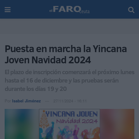
Puesta en marcha la Yincana
Joven Navidad 2024
El plazo de inscripción comenzará el próximo lunes
hasta el 16 de diciembre y las pruebas serán
durante los días 19 y 20
Por
Isabel Jiménez
27/11/2024 - 16:11