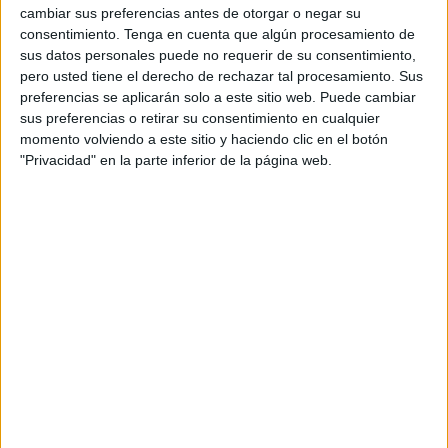
El máximo de equipos participantes será de diez, que
cambiar sus preferencias antes de otorgar o negar su
serán elegidos por orden de entrega de solicitud, con ocho
consentimiento.
Tenga en cuenta que algún procesamiento de
miembros (uno de ellos será el capitán) y dos suplentes,
sus datos personales puede no requerir de su consentimiento,
pero usted tiene el derecho de rechazar tal procesamiento. Sus
con edades comprendidas entre los 14 a los 25 años. Los
preferencias se aplicarán solo a este sitio web. Puede cambiar
cinco primeros clasificados serán recompensados con
sus preferencias o retirar su consentimiento en cualquier
premios de 800, 600, 500, 400 y 200 euros,
momento volviendo a este sitio y haciendo clic en el botón
respectivamente.
"Privacidad" en la parte inferior de la página web.
Puede descargar el formulario de inscripción
aquí
.
Los formularios para participar deberán remitirse a
migueljm@ugr.es ​hasta el 16 de diciembre.
En cuanto al desarrollo de la iniciativa, desde la
organización se ha informado que el 19 de diciembre será
la fase clasificatoria, que se llevará a cabo en las
Murallas
Reales
a las 18.30 horas, en la que pasarán un máximo de
5 equipos. Ya el día 20 será la fase final, desarrollándose
en la
Plaza de los Reyes
a partir las 18.30 horas.