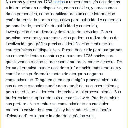
Nosotros y nuestros 1733
socios
almacenamos y/o accedemos
recogida por El Faro de Ceuta.
a información en un dispositivo, como cookies, y procesamos
datos personales, como identificadores únicos e información
El incidente, que fue grabado por un transeúnte que
estándar enviada por un dispositivo para publicidad y contenido
difundió rápidamente en las redes sociales el vídeo que
personalizado, medición de publicidad y contenido,
pudo obtener, ha suscitado una gran indignación entre los
investigación de audiencia y desarrollo de servicios.
Con su
usuarios de internet que exigieron justicia y
permiso, nosotros y nuestros socios podemos utilizar datos de
localización geográfica precisa e identificación mediante las
responsabilidad inmediata para los involucrados.
características de dispositivos. Puede hacer clic para otorgarnos
su consentimiento a nosotros y a nuestros 1733 socios para
Las imágenes compartidas mostraron a la joven
que llevemos a cabo el procesamiento previamente descrito. De
caminando sola cuando un grupo de jóvenes,
forma alternativa, puede acceder a información más detallada y
adolescentes y niños comenzaron a insultarla y acosarla
cambiar sus preferencias antes de otorgar o negar su
físicamente, mientras ella, confundida, intentaba escapar
consentimiento.
Tenga en cuenta que algún procesamiento de
sus datos personales puede no requerir de su consentimiento,
del lugar.
pero usted tiene el derecho de rechazar tal procesamiento. Sus
preferencias se aplicarán solo a este sitio web. Puede cambiar
Algunos de los acosadores se volvieron más atrevidos y
sus preferencias o retirar su consentimiento en cualquier
se acercaron cada vez más a ella, tratando de tocarla y
momento volviendo a este sitio y haciendo clic en el botón
levantar su falda corta para exponer su cuerpo en una
"Privacidad" en la parte inferior de la página web.
escena aterradora. Aunque había testigos, la situación se