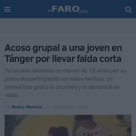
Acoso grupal a una joven en
Tánger por llevar falda corta
Ya ha sido detenido un menor de 13 años por su
presunta participación en estos hechos, un
transeúnte grabó lo ocurrido y lo denunció en
redes
Por
Beatriz Martínez
23/09/2024 - 17:00