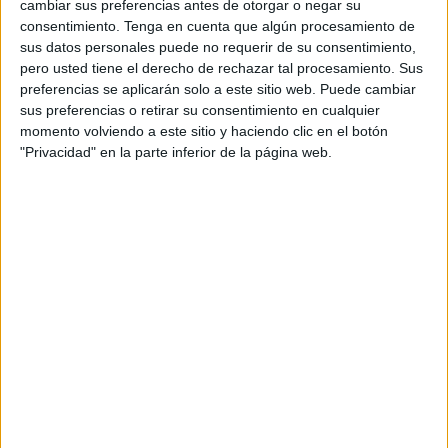
cambiar sus preferencias antes de otorgar o negar su
consentimiento.
Tenga en cuenta que algún procesamiento de
Según cuentan desde Acmuma, esta es la primera vez que
sus datos personales puede no requerir de su consentimiento,
llevaban a cabo un evento de esta índole. Fue idea de los
pero usted tiene el derecho de rechazar tal procesamiento. Sus
propietarios del local La Fábrica, quienes le propusieron a
preferencias se aplicarán solo a este sitio web. Puede cambiar
sus preferencias o retirar su consentimiento en cualquier
la asociación unirse por una buena causa y llevar a cabo
momento volviendo a este sitio y haciendo clic en el botón
esta actividad, un
tapeo solidario.
"Privacidad" en la parte inferior de la página web.
Así, se pusieron manos a la obra y este pasado domingo
tuvo lugar esta cita que reunió a miembros de la
asociación, amigos y familiares, así como vecinos de la
ciudad que querían colaborar con esta causa y se
acercaron hasta la Plaza Vieja.
Y, aunque “no fue tan numeroso como nos hubiera
gustado, hubo un grupito de personas interesante” gracias
a los cuales han recaudado casi 1.000 euros
para la
investigación contra el cáncer de mama.