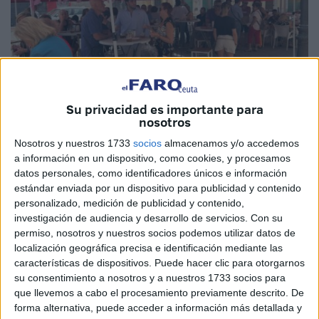
Su privacidad es importante para
nosotros
Nosotros y nuestros 1733
socios
almacenamos y/o accedemos
Imagen cedida
a información en un dispositivo, como cookies, y procesamos
datos personales, como identificadores únicos e información
estándar enviada por un dispositivo para publicidad y contenido
personalizado, medición de publicidad y contenido,
investigación de audiencia y desarrollo de servicios.
Con su
La asociación ceutí de Mujeres Mastectomizadas,
permiso, nosotros y nuestros socios podemos utilizar datos de
Acmuma
, celebró el pasado domingo un tapeo solidario
localización geográfica precisa e identificación mediante las
para recaudar fondos para
la investigación
del cáncer de
características de dispositivos. Puede hacer clic para otorgarnos
mama. Una cita en la que se puso en valor, una vez más,
su consentimiento a nosotros y a nuestros 1733 socios para
que llevemos a cabo el procesamiento previamente descrito. De
el lado más solidario de los vecinos de Ceuta ya que
forma alternativa, puede acceder a información más detallada y
gracias a ellos han conseguido recaudar 900 euros.