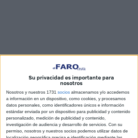
Su privacidad es importante para
Fotos y vídeo: Jesús Galindo
nosotros
Nosotros y nuestros 1731
socios
almacenamos y/o accedemos
a información en un dispositivo, como cookies, y procesamos
datos personales, como identificadores únicos e información
Solidaridad, cariño y nostalgia. Eso es lo que se ha
estándar enviada por un dispositivo para publicidad y contenido
respirado este viernes en la sede Asociación Ceutí de
personalizado, medición de publicidad y contenido,
investigación de audiencia y desarrollo de servicios.
Con su
Mujeres Mastectomizadas
(Acmuma)
, en Ceuta, al recibir
permiso, nosotros y nuestros socios podemos utilizar datos de
de manos de las mujeres que integran
‘Tejiendo con
localización geográfica precisa e identificación mediante las