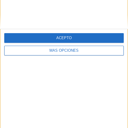
ACEPTO
MÁS OPCIONES
Tags:
Asociación Ceutí de Mujeres Mastectomizadas (ACMUMA)
Asociaciones
Economía
Salud
Related
Posts
Ingesa presta 329 asistencias en Ceuta
en 24 horas por la presión migratoria
HACE 2 HORAS