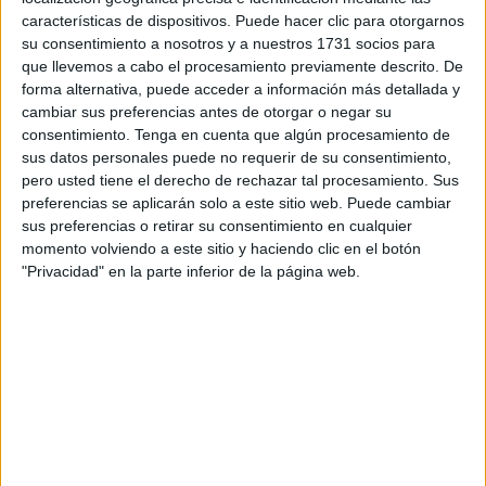
Corazón’
un aporte con un gran significado como parte de
características de dispositivos. Puede hacer clic para otorgarnos
su proyecto ‘Entrelazadas’.
su consentimiento a nosotros y a nuestros 1731 socios para
que llevemos a cabo el procesamiento previamente descrito. De
Pero esta no ha sido una entrega como la de años
forma alternativa, puede acceder a información más detallada y
cambiar sus preferencias antes de otorgar o negar su
anteriores, pues ha estado acompañada por el pesar de
consentimiento.
Tenga en cuenta que algún procesamiento de
haber perdido a una gran compañera. Es por ello que las
sus datos personales puede no requerir de su consentimiento,
integrantes de ‘Tejiendo con Corazón’, han querido dedicar
pero usted tiene el derecho de rechazar tal procesamiento. Sus
el proyecto
a Emilia, ‘la chacha’,
que aunque ya no esté
preferencias se aplicarán solo a este sitio web. Puede cambiar
sus preferencias o retirar su consentimiento en cualquier
con ellas físicamente las sigue acompañando.
momento volviendo a este sitio y haciendo clic en el botón
"Privacidad" en la parte inferior de la página web.
Visiblemente emocionada, Nuria Buscató, integrante de
‘Tejiendo con Corazón’ han querido destacar que “es un
proyecto que se lo dedicamos a nuestra compañera, que
está entrelazada y siempre estará entrelazada con
nosotras”.
Buscató ha querido explicar también la razón de ser del
nombre que escogieron este año. “El proyecto se llama