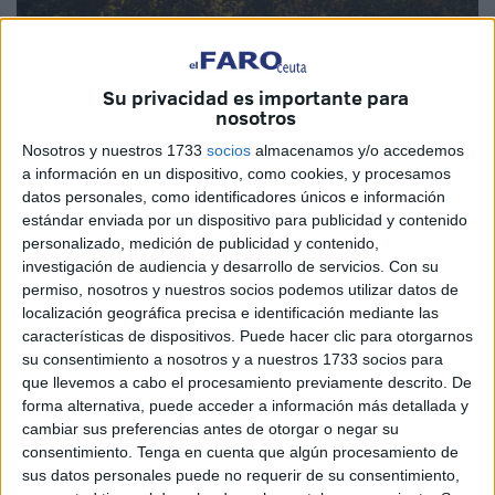
Imagen cedida
Su privacidad es importante para
nosotros
Nosotros y nuestros 1733
socios
almacenamos y/o accedemos
a información en un dispositivo, como cookies, y procesamos
Hace unos días falleció mi abuela. Sí, otra más de
datos personales, como identificadores únicos e información
estándar enviada por un dispositivo para publicidad y contenido
aquellas a las que el padecimiento las acompañó desde
personalizado, medición de publicidad y contenido,
su niñez, hasta el día en que se marcharon empujadas por
investigación de audiencia y desarrollo de servicios.
Con su
el tormento físico. Creo que por mucho que nos contaran o
permiso, nosotros y nuestros socios podemos utilizar datos de
intuyéramos en sus relatos, nunca llegaremos a tomar
localización geográfica precisa e identificación mediante las
características de dispositivos. Puede hacer clic para otorgarnos
conciencia de las necesidades y privaciones que
su consentimiento a nosotros y a nuestros 1733 socios para
experimentaron.
que llevemos a cabo el procesamiento previamente descrito. De
forma alternativa, puede acceder a información más detallada y
Antes de la Guerra Civil, su familia lo perdió todo en un
cambiar sus preferencias antes de otorgar o negar su
incendio. Cuando comenzó la Guerra, su padre y
consentimiento.
Tenga en cuenta que algún procesamiento de
hermanos mayores tuvieron que huir; uno de ellos,
sus datos personales puede no requerir de su consentimiento,