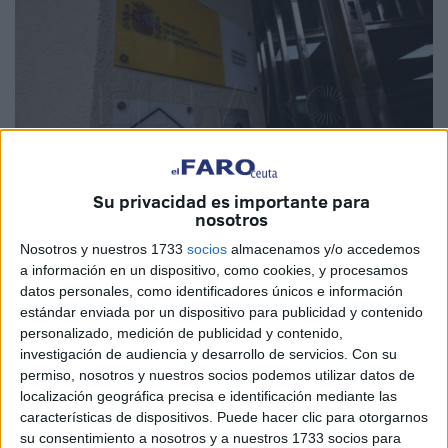
Su privacidad es importante para
nosotros
Nosotros y nuestros 1733
socios
almacenamos y/o accedemos
Imagen de archivo
a información en un dispositivo, como cookies, y procesamos
datos personales, como identificadores únicos e información
estándar enviada por un dispositivo para publicidad y contenido
personalizado, medición de publicidad y contenido,
investigación de audiencia y desarrollo de servicios.
Con su
La Dirección Provincial del Ministerio de Educación y
permiso, nosotros y nuestros socios podemos utilizar datos de
Formación Profesional
(MEFP)
mantendrá abierto desde
localización geográfica precisa e identificación mediante las
este miércoles y durante diez días hábiles el plazo para
características de dispositivos. Puede hacer clic para otorgarnos
su consentimiento a nosotros y a nuestros 1733 socios para
presentar reclamaciones contra los listados provisionales