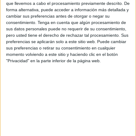
que llevemos a cabo el procesamiento previamente descrito. De
de admitidos y excluidos a seguir en las
listas de
forma alternativa, puede acceder a información más detallada y
interinos
el próximo curso en las especialidades de
cambiar sus preferencias antes de otorgar o negar su
profesores
en las que no se han convocado oposiciones
consentimiento.
Tenga en cuenta que algún procesamiento de
sus datos personales puede no requerir de su consentimiento,
este verano y el Cuerpo de Maestros.
pero usted tiene el derecho de rechazar tal procesamiento. Sus
preferencias se aplicarán solo a este sitio web. Puede cambiar
La administración suprimió este verano la necesidad de
sus preferencias o retirar su consentimiento en cualquier
formular solicitud para continuar en listas a los interinos
momento volviendo a este sitio y haciendo clic en el botón
que lo estuviesen a fecha de 30 de junio, pero se ha
"Privacidad" en la parte inferior de la página web.
detectado un “gran número” de errores en los listados
publicados, que incluyen solo en el Cuerpo de Maestros a
más de 650 aspirantes a interinidad.
Se trata, según las fuentes sindicales consultadas, de
fallos ligados al funcionamiento de la Sede Electrónica del
MEFP, a través de la cual se deben formular también las
alegaciones que correspondan.
La modificación de la Orden de Interinos publicada a