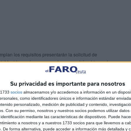
mplan los requisitos presentarán la solicitud de
establecido según corresponda, que podrán obtener de
ovincial del Ministerio de Educación
, Formación
 el sitio web del Ministerio de Educación, Formación
Su privacidad es importante para nosotros
gob.es, así como en los sitios web de las Direcciones
s 1733
socios
almacenamos y/o accedemos a información en un disposit
sonales, como identificadores únicos e información estándar enviada 
ntenido personalizado, medición de publicidad y contenido, investigaci
os.
Con su permiso, nosotros y nuestros socios podemos utilizar datos 
identificación mediante las características de dispositivos. Puede hacer
ntimiento a nosotros y a nuestros 1733 socios para que llevemos a ca
. De forma alternativa, puede acceder a información más detallada y 