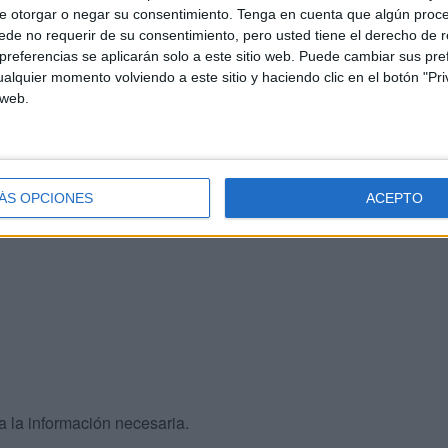
e otorgar o negar su consentimiento.
Tenga en cuenta que algún proc
de no requerir de su consentimiento, pero usted tiene el derecho de r
ía 7 de mayo de 2025, siendo el plazo de presentación de
referencias se aplicarán solo a este sitio web. Puede cambiar sus pref
nte al de la publicación de esta resolución en el Boletín
alquier momento volviendo a este sitio y haciendo clic en el botón "Pri
2025.
 web.
ueba se realizará en los institutos de educación
dultas de las ciudades de Ceuta y Melilla que cada
 los aspirantes que residan en el extranjero en las
ÁS OPCIONES
ACEPTO
s consulados correspondientes quienes determinen el
a la información necesaria.