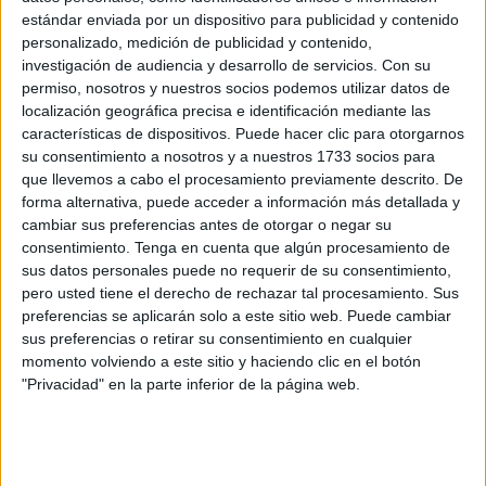
estándar enviada por un dispositivo para publicidad y contenido
El hombre
se echó al mar el domingo 15 de febrero
, una
personalizado, medición de publicidad y contenido,
jornada en la que se han producido varias desapariciones
investigación de audiencia y desarrollo de servicios.
Con su
permiso, nosotros y nuestros socios podemos utilizar datos de
en el mar.
localización geográfica precisa e identificación mediante las
características de dispositivos. Puede hacer clic para otorgarnos
Quiso entrar a Ceuta bordeando el espigón que separa
su consentimiento a nosotros y a nuestros 1733 socios para
Beliones de Benzú.
que llevemos a cabo el procesamiento previamente descrito. De
forma alternativa, puede acceder a información más detallada y
Sus hijos no tenían noticias de él desde las ocho de esa
cambiar sus preferencias antes de otorgar o negar su
noche.
Su teléfono móvil sonaba al principio, hasta que
consentimiento.
Tenga en cuenta que algún procesamiento de
dejó de hacerlo.
sus datos personales puede no requerir de su consentimiento,
pero usted tiene el derecho de rechazar tal procesamiento. Sus
Preocupados,
denunciaron su desaparición
ante la
preferencias se aplicarán solo a este sitio web. Puede cambiar
sus preferencias o retirar su consentimiento en cualquier
sospecha de que había intentado el pase a Ceuta a nado.
momento volviendo a este sitio y haciendo clic en el botón
"Privacidad" en la parte inferior de la página web.