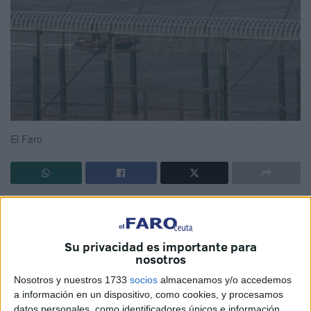
El Faro
La familia de
Abd al-Samad Ashqar
, marroquí de 55 años
desaparecido cuando intentaba cruzar a nado a Ceuta
,
ha confirmado el hallazgo de su
cuerpo sin vida en
Su privacidad es importante para
nosotros
Marruecos.
Nosotros y nuestros 1733
socios
almacenamos y/o accedemos
Hoy se le dará sepultura, su cadáver fue localizado este
a información en un dispositivo, como cookies, y procesamos
pasado sábado.
datos personales, como identificadores únicos e información