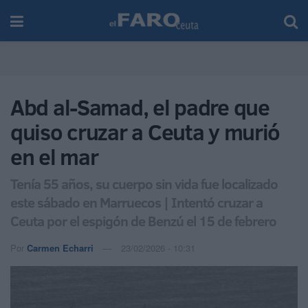
Abd al-Samad, el padre que
quiso cruzar a Ceuta y murió
en el mar
Tenía 55 años, su cuerpo sin vida fue localizado
este sábado en Marruecos | Intentó cruzar a
Ceuta por el espigón de Benzú el 15 de febrero
Por
Carmen Echarri
23/02/2026 - 10:31