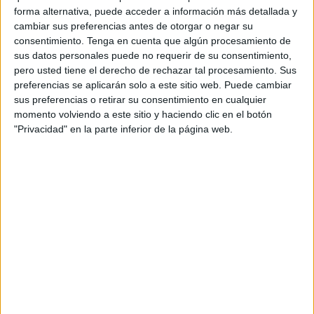
adelante, sobre todo después de que hayan tenido que
forma alternativa, puede acceder a información más detallada y
cambiar sus preferencias antes de otorgar o negar su
sufrir el menosprecio de una administración que ahora les
consentimiento.
Tenga en cuenta que algún procesamiento de
mira por encima del hombro.
sus datos personales puede no requerir de su consentimiento,
pero usted tiene el derecho de rechazar tal procesamiento. Sus
Es como si se les criminalizara por algo de lo que no son
preferencias se aplicarán solo a este sitio web. Puede cambiar
responsables. Es el abandono del entorno que les atrapa a
sus preferencias o retirar su consentimiento en cualquier
ellos, sin tener por qué.
momento volviendo a este sitio y haciendo clic en el botón
"Privacidad" en la parte inferior de la página web.
La pasada madrugada unos individuos intentaron robar un
coche en las naves del Tarajal. No lo consiguieron y
terminaron quemándolo. Es un suceso que refleja hasta
qué punto se puede hacer lo que se quiera en un espacio
que debiera tener un mínimo de cuidado y protección.
No lo tiene. La administración echa mano de ese pueril
juego que consiste en no aclarar la línea que separa lo
público de lo privado, condenando a los que mantienen allí
sus negocios a asumir todas las consecuencias siendo así