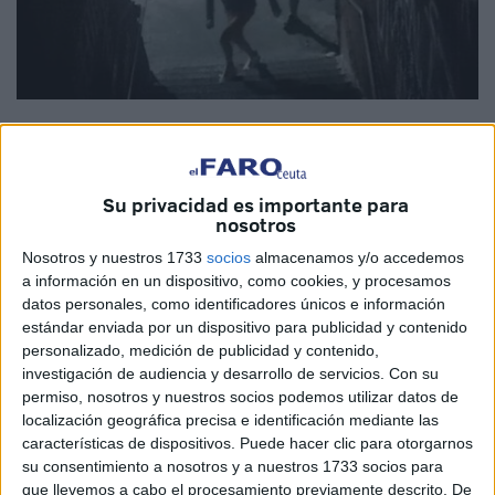
Imagen de archivo
Su privacidad es importante para
nosotros
La situación que se vive en el polígono del Tarajal no
Nosotros y nuestros 1733
socios
almacenamos y/o accedemos
puede permitirse por más tiempo. Al abandono evidente en
a información en un dispositivo, como cookies, y procesamos
materia de limpieza se suma una inseguridad focalizada
datos personales, como identificadores únicos e información
en los sucesos que salen a la luz y los que no. Porque
estándar enviada por un dispositivo para publicidad y contenido
para uno que trasciende mediáticamente son cuantiosos
personalizado, medición de publicidad y contenido,
investigación de audiencia y desarrollo de servicios.
Con su
los que se quedan en la intimidad de los propios
permiso, nosotros y nuestros socios podemos utilizar datos de
empresarios que siguen manteniendo como pueden sus
localización geográfica precisa e identificación mediante las
negocios.
características de dispositivos. Puede hacer clic para otorgarnos
su consentimiento a nosotros y a nuestros 1733 socios para
Es una lucha constante, una auténtica batalla para salir
que llevemos a cabo el procesamiento previamente descrito. De