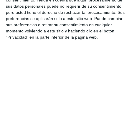
abriera la puerta tras llamar insistentemente.
sus datos personales puede no requerir de su consentimiento,
pero usted tiene el derecho de rechazar tal procesamiento. Sus
El caso de 'Janko' y la falta de
preferencias se aplicarán solo a este sitio web. Puede cambiar
sus preferencias o retirar su consentimiento en cualquier
vacunas en un estado de alerta por
momento volviendo a este sitio y haciendo clic en el botón
"Privacidad" en la parte inferior de la página web.
rabia
Tras la diligencia policial, la Consejería de Sanidad y
Servicios Sociales tomó cartas en el asunto para verificar
el estado de los animales. Al consultar las bases de datos
oficiales (SIACE), los técnicos
identificaron a uno de los
perros, un can de nombre 'Janko'.
El historial sanitario del animal reveló un dato alarmante:
su vacuna contra la rabia había caducado el 29 de abril de
2025.
Esta negligencia adquiere una gravedad mayor debido al