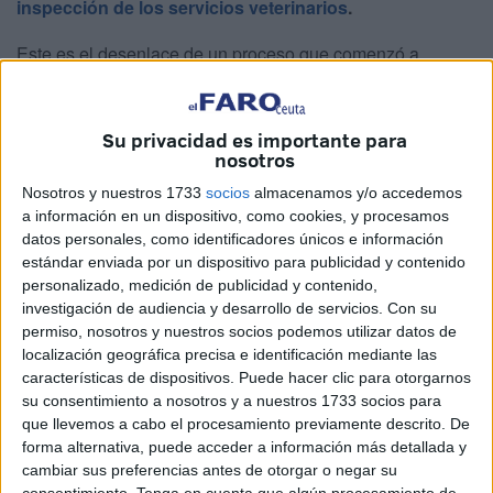
inspección de los servicios veterinarios
.
Este es el desenlace de un proceso que comenzó a
principios de año y que pone de relieve la importancia de
cumplir con la normativa sanitaria animal, especialmente
Su privacidad es importante para
en zonas de riesgo.
nosotros
El origen de este expediente sancionador que conlleva
Nosotros y nuestros 1733
socios
almacenamos y/o accedemos
multa se remonta al pasado 14 de enero de 2026.
a información en un dispositivo, como cookies, y procesamos
datos personales, como identificadores únicos e información
Aquel día, agentes de
la Policía Local
se desplazaron
estándar enviada por un dispositivo para publicidad y contenido
personalizado, medición de publicidad y contenido,
hasta la
barriada Juan Carlos I
tras recibir un aviso del
investigación de audiencia y desarrollo de servicios.
Con su
vecindario. La ciudadana alertaba sobre una situación de
permiso, nosotros y nuestros socios podemos utilizar datos de
falta de higiene y posible abandono
de varios animales
localización geográfica precisa e identificación mediante las
en el interior de una vivienda.
características de dispositivos. Puede hacer clic para otorgarnos
su consentimiento a nosotros y a nuestros 1733 socios para
Al llegar, los agentes pudieron constatar la presencia de
que llevemos a cabo el procesamiento previamente descrito. De
una gran cantidad de suciedad en las zonas comunes y el
forma alternativa, puede acceder a información más detallada y
cambiar sus preferencias antes de otorgar o negar su
rellano del portal, aunque no consiguieron que nadie les
consentimiento.
Tenga en cuenta que algún procesamiento de