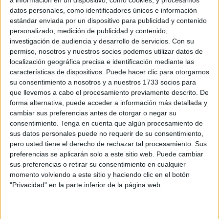
Related
Posts
datos personales, como identificadores únicos e información
estándar enviada por un dispositivo para publicidad y contenido
IU pide que el CNI explique qué informes
personalizado, medición de publicidad y contenido,
pudo elaborar para advertir de la
investigación de audiencia y desarrollo de servicios.
Con su
avalancha a Ceuta
permiso, nosotros y nuestros socios podemos utilizar datos de
localización geográfica precisa e identificación mediante las
HACE 11 MINUTOS
características de dispositivos. Puede hacer clic para otorgarnos
su consentimiento a nosotros y a nuestros 1733 socios para
Carta abierta desde Ceuta: recuperar la
que llevemos a cabo el procesamiento previamente descrito. De
confianza antes de que sea demasiado
forma alternativa, puede acceder a información más detallada y
tarde
cambiar sus preferencias antes de otorgar o negar su
HACE 45 MINUTOS
consentimiento.
Tenga en cuenta que algún procesamiento de
sus datos personales puede no requerir de su consentimiento,
EEUU respalda la soberanía española de
pero usted tiene el derecho de rechazar tal procesamiento. Sus
Ceuta y Melilla
preferencias se aplicarán solo a este sitio web. Puede cambiar
HACE 59 MINUTOS
sus preferencias o retirar su consentimiento en cualquier
momento volviendo a este sitio y haciendo clic en el botón
111 detenidos por su presunta relación
"Privacidad" en la parte inferior de la página web.
con la entrada masiva de inmigrantes en
Ceuta
HACE 1 HORA