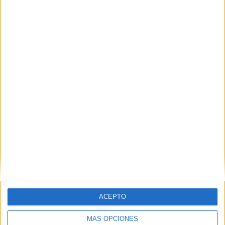
militancia y cuyo caso ilustra con claridad el ensañamiento
político e institucional con las mujeres de ideología
izquierdista.
Ceuta también necesita memoria
para sus rosas
ACEPTO
MÁS OPCIONES