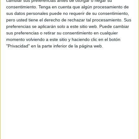
cambiar sus preferencias antes de otorgar o negar su
defender la democracia, la justicia y la
consentimiento.
Tenga en cuenta que algún procesamiento de
libertad.
sus datos personales puede no requerir de su consentimiento,
pero usted tiene el derecho de rechazar tal procesamiento. Sus
Que sus nombres no se borren de la historia.
preferencias se aplicarán solo a este sitio web. Puede cambiar
sus preferencias o retirar su consentimiento en cualquier
Que la memoria gane al olvido.
#13Rosas
🌹
momento volviendo a este sitio y haciendo clic en el botón
pic.twitter.com/qEUnSbGALr
"Privacidad" en la parte inferior de la página web.
— Pedro Sánchez (@sanchezcastejon)
August 5, 2025
Amnistía Internacional (@amnistiaespana) también dedicó
un mensaje: “Hoy hace 85 años que fueron fusiladas Las
13 Rosas. Las mataron por defender la libertad, la
igualdad y la justicia. No permitamos el olvido. Sigamos
defendiendo los derechos humanos”.
🌹 Carmen. 🌹 Martina.🌹 Blanca.🌹 Pilar.🌹
Julia.🌹 Adelina.🌹 Elena.🌹 Virtudes.🌹
Ana.🌹 Joaquina.🌹 Dionisia.🌹 Victoria.🌹