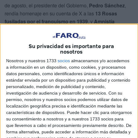
de agosto, el presidente del Gobierno,
Pedro Sánchez
,
rendía homenaje en su cuenta de X a las
13 Rosas
fusiladas por el franquismo en 1939
, y
Amnistía
Internacional España
recordaba a estas jóvenes como
símbolo de dignidad, en nuestra ciudad sigue esperando
su lugar en la memoria colectiva un grupo de
15 mujeres
Su privacidad es importante para
nosotros
ceutíes represaliadas
, cuyas vidas quedaron marcadas
por la represión política y el silencio.
Nosotros y nuestros 1733
socios
almacenamos y/o accedemos
a información en un dispositivo, como cookies, y procesamos
“Tal día como hoy, en 1939, trece mujeres jóvenes fueron
datos personales, como identificadores únicos e información
estándar enviada por un dispositivo para publicidad y contenido
fusiladas por defender la libertad. Se las conoce como Las
personalizado, medición de publicidad y contenido,
Trece Rosas. Su memoria es un ejemplo de lucha y
investigación de audiencia y desarrollo de servicios.
Con su
dignidad. Que nunca se nos olvide”, publicó Pedro
permiso, nosotros y nuestros socios podemos utilizar datos de
Sánchez en X (@sanchezcastejon).
localización geográfica precisa e identificación mediante las
características de dispositivos. Puede hacer clic para otorgarnos
Adelina, Ana, Blanca, Carmen, Dionisia,
su consentimiento a nosotros y a nuestros 1733 socios para
Elena, Joaquina, Julia, Luisa, Martina, Pilar,
que llevemos a cabo el procesamiento previamente descrito. De
forma alternativa, puede acceder a información más detallada y
Victoria y Virtudes fueron asesinadas por