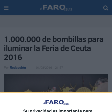
1.000.000 de bombillas para
iluminar la Feria de Ceuta
2016
Por
Redacción
01/08/2016 - 21:57
Su privacidad es importante para