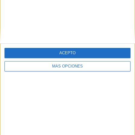
La Ofrenda floral regresa este martes en
una celebración marcada por la
excepcionalidad
HACE 4 DÍAS
La CECE alerta de graves pérdidas en el
comercio local por la crisis migratoria
HACE 5 DÍAS
ACEPTO
MÁS OPCIONES