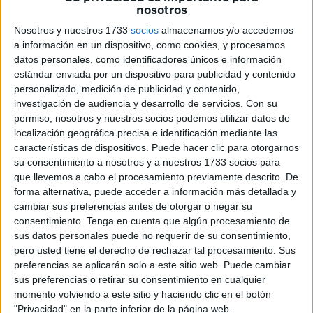
nosotros
Nosotros y nuestros 1733
socios
almacenamos y/o accedemos
a información en un dispositivo, como cookies, y procesamos
datos personales, como identificadores únicos e información
estándar enviada por un dispositivo para publicidad y contenido
personalizado, medición de publicidad y contenido,
investigación de audiencia y desarrollo de servicios.
Con su
permiso, nosotros y nuestros socios podemos utilizar datos de
localización geográfica precisa e identificación mediante las
El tradicional paseo del presidente de la Ciudad, Juan
características de dispositivos. Puede hacer clic para otorgarnos
Vivas, y el consejero de Festejos, Fernando Ramos, con
su consentimiento a nosotros y a nuestros 1733 socios para
las reinas de las Fiestas Patronales daba el pistoletazo de
que llevemos a cabo el procesamiento previamente descrito. De
forma alternativa, puede acceder a información más detallada y
salida a estos festejos. El cortejo iniciaba su recorrido
cambiar sus preferencias antes de otorgar o negar su
desde la Avenida Sánchez-Prado pasadas las nueve y
consentimiento.
Tenga en cuenta que algún procesamiento de
media de la noche, para llegar hasta el recinto ferial,
sus datos personales puede no requerir de su consentimiento,
donde se llevó a cabo el encendido inaugural
pero usted tiene el derecho de rechazar tal procesamiento. Sus
preferencias se aplicarán solo a este sitio web. Puede cambiar
Tags:
Feria
sus preferencias o retirar su consentimiento en cualquier
momento volviendo a este sitio y haciendo clic en el botón
"Privacidad" en la parte inferior de la página web.