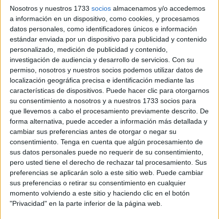
para empresarios ceutíes que las demanden
. El centro
Nosotros y nuestros 1733
socios
almacenamos y/o accedemos
a información en un dispositivo, como cookies, y procesamos
regional de inversiones para el desarrollo confía en su
datos personales, como identificadores únicos e información
puesta en marcha en breve. Este lugar ha contado ya con
estándar enviada por un dispositivo para publicidad y contenido
la visita del primer grupo de 53 comerciantes,
personalizado, medición de publicidad y contenido,
seleccionados para ocupar las distintas instalaciones, tal y
investigación de audiencia y desarrollo de servicios.
Con su
como han informado ya algunos medios marroquíes
permiso, nosotros y nuestros socios podemos utilizar datos de
localización geográfica precisa e identificación mediante las
locales.
características de dispositivos. Puede hacer clic para otorgarnos
su consentimiento a nosotros y a nuestros 1733 socios para
Esta actuación se enmarca dentro del programa integrado
que llevemos a cabo el procesamiento previamente descrito. De
para el desarrollo económico y social de la provincia de
forma alternativa, puede acceder a información más detallada y
Tetuán y el fomento del empleo de Rincón y Castillejos,
cambiar sus preferencias antes de otorgar o negar su
contando con una dotación financiera de más de 200
consentimiento.
Tenga en cuenta que algún procesamiento de
sus datos personales puede no requerir de su consentimiento,
millones de dirhams.
pero usted tiene el derecho de rechazar tal procesamiento. Sus
preferencias se aplicarán solo a este sitio web. Puede cambiar
El área de la primera parte del proyecto es de 10 hectáreas
sus preferencias o retirar su consentimiento en cualquier
y consta de 76 naves dotadas de todos los medios y
momento volviendo a este sitio y haciendo clic en el botón
equipos básicos para su funcionamiento.
"Privacidad" en la parte inferior de la página web.