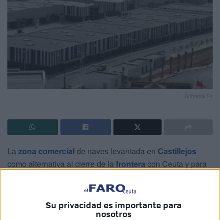
Achamal.24
La
zona comercial
de naves levantada en
Castillejos
como alternativa al cierre de la
frontera
con Ceuta y para
potenciar el comercio del norte contó con la visita del
responsable de la región de Tánger, Tetuán y Alhucemas.
Se crearán unos mil puestos de trabajo y entre el grueso
Su privacidad es importante para
nosotros
de naves dispuestas
se ha dejado en reserva un 15%