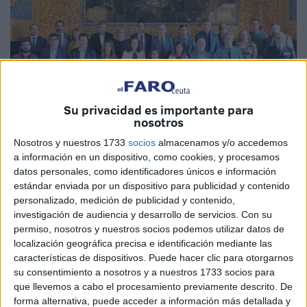
Su privacidad es importante para
nosotros
Nosotros y nuestros 1733
socios
almacenamos y/o accedemos
a información en un dispositivo, como cookies, y procesamos
datos personales, como identificadores únicos e información
estándar enviada por un dispositivo para publicidad y contenido
La pasada semana se presentó en el Salón de Plenos del
personalizado, medición de publicidad y contenido,
investigación de audiencia y desarrollo de servicios.
Con su
Ayuntamiento de Algeciras los ‘XXII Juegos Deportivos del
permiso, nosotros y nuestros socios podemos utilizar datos de
Estrecho’, que se disputarán en esta ocasión los días 3 y 4
localización geográfica precisa e identificación mediante las
de mayo.
características de dispositivos. Puede hacer clic para otorgarnos
su consentimiento a nosotros y a nuestros 1733 socios para
El primer teniente de alcalde, Jacinto Muñoz, señaló que
que llevemos a cabo el procesamiento previamente descrito. De
“son unas jornadas para la convivencia entre los
forma alternativa, puede acceder a información más detallada y