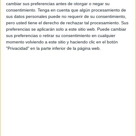
deportistas”, en dos días de mucho deporte para los
cambiar sus preferencias antes de otorgar o negar su
consentimiento.
Tenga en cuenta que algún procesamiento de
jóvenes valores del Estrecho y por cuarta ocasión se
sus datos personales puede no requerir de su consentimiento,
celebra en Algeciras. “La ciudad se llenará de norte a sur
pero usted tiene el derecho de rechazar tal procesamiento. Sus
con 2.000 pequeños que competirán en 25 disciplinas
preferencias se aplicarán solo a este sitio web. Puede cambiar
distribuidas en quince sedes”, resaltó acerca de un evento
sus preferencias o retirar su consentimiento en cualquier
momento volviendo a este sitio y haciendo clic en el botón
que tendrá todas las instalaciones a punto.
"Privacidad" en la parte inferior de la página web.
“Más de 2.500 voluntarios estarán con un esfuerzo
desinteresado logrando que estos Juegos del Estrecho
sean un rotundo éxito”, declaró Javier Rodríguez Ros, ante
una cita que se caracterizará por “el esfuerzo y el
sacrificio”, tal y como expresó también el presidente de la
Mancomunidad, Luis Ángel Fernández en la presentación
de unos Juegos que toman el testigo de la ciudad de
Tarifa, y donde también se dio presentación a Pulpín, la
mascota.
El viernes 3 de mayo dará comienzo los Juegos con los