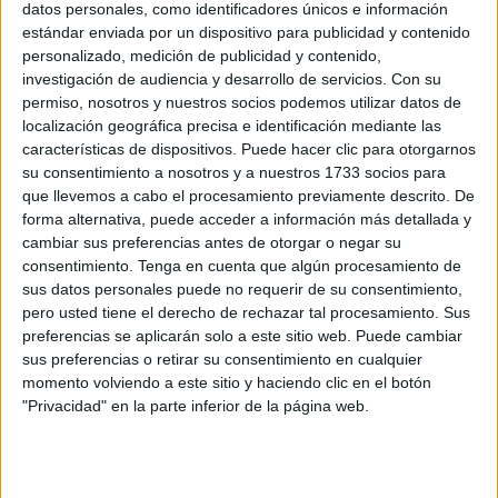
la ciudad en la mayoría de disciplinas.
datos personales, como identificadores únicos e información
estándar enviada por un dispositivo para publicidad y contenido
El diputado de Vox Francisco José Ruiz ha preguntado en
personalizado, medición de publicidad y contenido,
la sesión por la recuperación de estos Juegos del
investigación de audiencia y desarrollo de servicios.
Con su
permiso, nosotros y nuestros socios podemos utilizar datos de
Estrecho, con el argumento de que se trataba de un
localización geográfica precisa e identificación mediante las
encuentro de convivencia entre Ceuta y otras ciudades de
características de dispositivos. Puede hacer clic para otorgarnos
la península para acercar el deporte a los menores.
su consentimiento a nosotros y a nuestros 1733 socios para
que llevemos a cabo el procesamiento previamente descrito. De
Ruiz ha citado que han llegado a participar hasta
forma alternativa, puede acceder a información más detallada y
delegaciones de siete ciudades y que la última celebrada
cambiar sus preferencias antes de otorgar o negar su
consentimiento.
Tenga en cuenta que algún procesamiento de
en Algeciras en el año 2019 fue un éxito con la asistencia
sus datos personales puede no requerir de su consentimiento,
de 2.000 niños en 15 sedes y 2.500 voluntarios.
pero usted tiene el derecho de rechazar tal procesamiento. Sus
preferencias se aplicarán solo a este sitio web. Puede cambiar
Una referencia de cooperación
sus preferencias o retirar su consentimiento en cualquier
momento volviendo a este sitio y haciendo clic en el botón
"Privacidad" en la parte inferior de la página web.
La pandemia de la Covid-19 obligó a suspender la
siguiente convocatoria, que debería celebrarse en Ceuta y
después, según Vox, no ha habido más información. Por