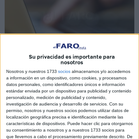
Su privacidad es importante para
nosotros
Imagen de archivo
Nosotros y nuestros 1733
socios
almacenamos y/o accedemos
a información en un dispositivo, como cookies, y procesamos
datos personales, como identificadores únicos e información
estándar enviada por un dispositivo para publicidad y contenido
Este martes
Windows 10 se quedará finalmente sin
personalizado, medición de publicidad y contenido,
investigación de audiencia y desarrollo de servicios.
Con su
soporte
, poniendo en riesgo la seguridad de millones de
permiso, nosotros y nuestros socios podemos utilizar datos de
ordenadores en todo el mundo, aunque tienen la
localización geográfica precisa e identificación mediante las
posibilidad de extender la seguridad al menos durante un
características de dispositivos. Puede hacer clic para otorgarnos
año. Una mala noticia para muchos usuarios tecnológicos
su consentimiento a nosotros y a nuestros 1733 socios para
que llevemos a cabo el procesamiento previamente descrito. De
de Ceuta.