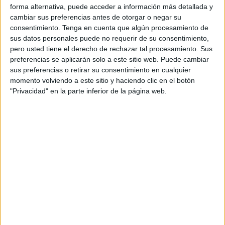
forma alternativa, puede acceder a información más detallada y
cambiar sus preferencias antes de otorgar o negar su
Windows 10 representa en la actualidad
el 40,5 por ciento
consentimiento.
Tenga en cuenta que algún procesamiento de
de los ordenadores
con el sistema operativo de
sus datos personales puede no requerir de su consentimiento,
Microsoft
, según los datos de septiembre de la consultora
pero usted tiene el derecho de rechazar tal procesamiento. Sus
Statcounter, que indica que la versión más actualizada,
preferencias se aplicarán solo a este sitio web. Puede cambiar
Windows 11, está presente en el 48,9 por ciento.
sus preferencias o retirar su consentimiento en cualquier
momento volviendo a este sitio y haciendo clic en el botón
La cifra sigue siendo alta, teniendo en cuenta que en 24
"Privacidad" en la parte inferior de la página web.
horas todos ellos se quedarán
sin actualizaciones de
'
software
', de
seguridad
y asistencia técnica
, recursos
que sí mantendrá Windows 11.
El cambio a Windows 11 no siempre es posible
. No
todos los ordenadores con Windows 10 cumplen los
requisitos técnicos mínimos para poder actualizar a la
versión más reciente, y tampoco todos los usuarios
pueden permitirse comprar un ordenador nuevo que ya lo
traiga instalado de serie.