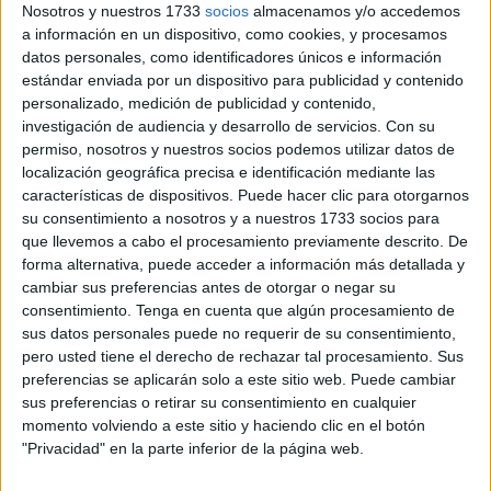
Nosotros y nuestros 1733
socios
almacenamos y/o accedemos
Por esta razón, meta ha actualizado la privacidad en
a información en un dispositivo, como cookies, y procesamos
WhatsApp para
evitar que el contenido que se envía a
datos personales, como identificadores únicos e información
través de los chats se comparta fuera de ellos
,
estándar enviada por un dispositivo para publicidad y contenido
especialmente en los grupos donde no todos sus
personalizado, medición de publicidad y contenido,
miembros pueden conocerse.
investigación de audiencia y desarrollo de servicios.
Con su
permiso, nosotros y nuestros socios podemos utilizar datos de
La firma
tecnológica
ha implementado este pasado
localización geográfica precisa e identificación mediante las
características de dispositivos. Puede hacer clic para otorgarnos
miércoles lo que denomina
'Privacidad avanzada del
su consentimiento a nosotros y a nuestros 1733 socios para
chat'
, un ajuste de privacidad opcional diseñado para
que llevemos a cabo el procesamiento previamente descrito. De
chats entre dos personas y grupales.
forma alternativa, puede acceder a información más detallada y
cambiar sus preferencias antes de otorgar o negar su
Proteger el contenido
consentimiento.
Tenga en cuenta que algún procesamiento de
sus datos personales puede no requerir de su consentimiento,
pero usted tiene el derecho de rechazar tal procesamiento. Sus
Su finalidad es la de evitar que el contenido que se
preferencias se aplicarán solo a este sitio web. Puede cambiar
comparte en la conversación salga fuera de la aplicación,
sus preferencias o retirar su consentimiento en cualquier
y para ello, cuando se tiene activado, impide la
momento volviendo a este sitio y haciendo clic en el botón
"Privacidad" en la parte inferior de la página web.
exportación de los chats, la descarga de contenido
automáticamente en el teléfono y el uso de los mensajes