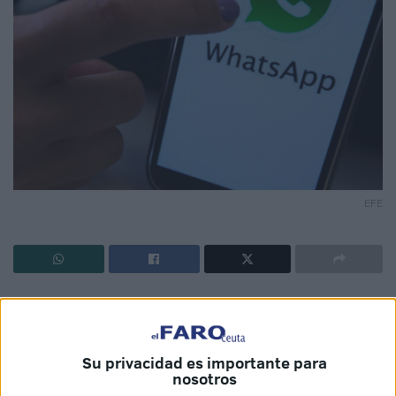
EFE
La privacidad es algo muy importante que, en muchas
ocasiones, cuando hablamos por
WhatsApp
, aplicación
de mensajería instantánea muy usada por los
vecinos
de
Su privacidad es importante para
Ceuta, suele olvidarse.
nosotros