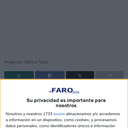
Imágenes: Marina Risco
El Día de la madre
. Una fecha para conmemorar a
quienes nos entregaron, sin pedir nada a cambio, la vida.
Su privacidad es importante para
Una efeméride que recuerda a miles de
mujeres
que
nosotros
luchan diariamente para dar lo mejor a sus hijos. Como
Nosotros y nuestros 1733
socios
almacenamos y/o accedemos
sucede en Ceuta.
a información en un dispositivo, como cookies, y procesamos
datos personales, como identificadores únicos e información