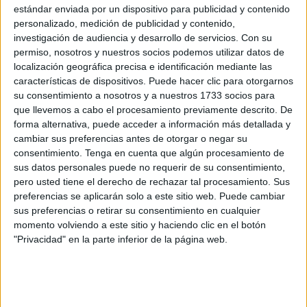
Wafa Salmouni es el rostro de una de esas madres coraje
estándar enviada por un dispositivo para publicidad y contenido
personalizado, medición de publicidad y contenido,
que emplea todas sus fuerzas para mantener a su familia.
investigación de audiencia y desarrollo de servicios.
Con su
Su ejemplo podría ser el de muchas otras.
permiso, nosotros y nuestros socios podemos utilizar datos de
localización geográfica precisa e identificación mediante las
Ellas, en silencio y sin alfombras rojas, se vuelcan en
características de dispositivos. Puede hacer clic para otorgarnos
cuerpo y alma de forma desinteresada en sus hijos.
su consentimiento a nosotros y a nuestros 1733 socios para
Confiesa que no es tarea sencilla lidiar con la rutina en su
que llevemos a cabo el procesamiento previamente descrito. De
hogar. Su mirada refleja esa parte real de la maternidad,
forma alternativa, puede acceder a información más detallada y
cambiar sus preferencias antes de otorgar o negar su
lejos de los discursos que la romantizan y olvidan los
consentimiento.
Tenga en cuenta que algún procesamiento de
momentos difíciles.
sus datos personales puede no requerir de su consentimiento,
pero usted tiene el derecho de rechazar tal procesamiento. Sus
Alia, Karam, Akram y Mohamed Islam son sus hijos. Tres
preferencias se aplicarán solo a este sitio web. Puede cambiar
de ellos, los varones, presentan diversidad funcional. Su
sus preferencias o retirar su consentimiento en cualquier
labor es encomiable y, cada día, se levanta para dedicarlo
momento volviendo a este sitio y haciendo clic en el botón
"Privacidad" en la parte inferior de la página web.
al completo a su bienestar. “Tengo una
familia numerosa
,
tres de ellos con
discapacidad
. Es duro el día a día. Cada
uno tiene su tratamiento. Hay que estar encima de ellos en
todo desde que se levantan por la mañana hasta que se