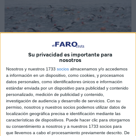
Su privacidad es importante para
nosotros
Imagen de archivo
Nosotros y nuestros 1733
socios
almacenamos y/o accedemos
a información en un dispositivo, como cookies, y procesamos
datos personales, como identificadores únicos e información
estándar enviada por un dispositivo para publicidad y contenido
Este sábado se disputará la prueba más multitudinaria de
personalizado, medición de publicidad y contenido,
natación
, de las que se disputan en Ceuta. Una
'Vuelta al
investigación de audiencia y desarrollo de servicios.
Con su
permiso, nosotros y nuestros socios podemos utilizar datos de
Hacho'
que vuelve a ser el centro de atención de muchos
localización geográfica precisa e identificación mediante las
nadadores ceutíes, pero sobre todo, de foráneos.
características de dispositivos. Puede hacer clic para otorgarnos
su consentimiento a nosotros y a nuestros 1733 socios para
En esta ocasión, habrá 300 participantes saliendo a las
que llevemos a cabo el procesamiento previamente descrito. De