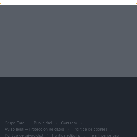
Grupo Faro
Publicidad
Contacto
Aviso legal – Protección de datos
Política de cookies
Política de privacidad
Política editorial
Términos de uso