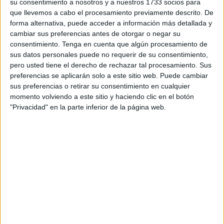
su consentimiento a nosotros y a nuestros 1733 socios para
residentes en
Ceuta
,
Melilla
, Islas Baleares e Islas
que llevemos a cabo el procesamiento previamente descrito. De
forma alternativa, puede acceder a información más detallada y
Canarias, al entender que se han producido incidencias en
cambiar sus preferencias antes de otorgar o negar su
estos descuentos de residente.
consentimiento.
Tenga en cuenta que algún procesamiento de
sus datos personales puede no requerir de su consentimiento,
Con más detalle, el fallo del Tribunal ha desestimado el
pero usted tiene el derecho de rechazar tal procesamiento. Sus
recurso contencioso-administrativo presentado por la
preferencias se aplicarán solo a este sitio web. Puede cambiar
aerolínea española, según la sentencia a la que ha tenido
sus preferencias o retirar su consentimiento en cualquier
momento volviendo a este sitio y haciendo clic en el botón
acceso Europa Press, al considerar que hubo
"Privacidad" en la parte inferior de la página web.
irregularidades en parte de esas bonificaciones y que
ahora tienen que ser reintegradas parcialmente por la
compañía.
A la hora de presentar el recurso, Vueling alegó que las
incidencias en las bonificaciones se debían, entre otras
cuestiones, a que algunas agencias de viaje no
cumplieron numerosos requerimientos, como por ejemplo
aportar la documentación que solicitaron.