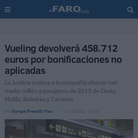
Vueling devolverá 458.712
euros por bonificaciones no
aplicadas
La Justicia ordena a la compañia abonar casi
medio millón a pasajeros de 2013 de Ceuta,
Melilla, Baleares y Canarias
Por
Europa Press/El Faro
21/12/2022 - 09:33