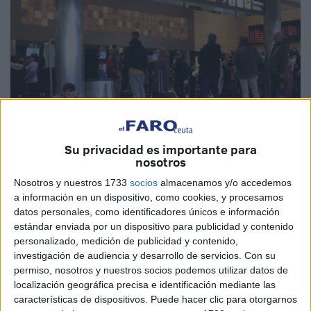
Su privacidad es importante para
nosotros
EFE
Nosotros y nuestros 1733
socios
almacenamos y/o accedemos
a información en un dispositivo, como cookies, y procesamos
datos personales, como identificadores únicos e información
estándar enviada por un dispositivo para publicidad y contenido
El Tribunal Superior de Justicia de Madrid ha condenado a
personalizado, medición de publicidad y contenido,
la compañía aérea Vueling a devolver 458.712 euros de la
investigación de audiencia y desarrollo de servicios.
Con su
permiso, nosotros y nuestros socios podemos utilizar datos de
subvención recibida por el Gobierno presidido por Mariano
localización geográfica precisa e identificación mediante las
Rajoy en 2013, por un valor total de 2,6 millones de euros.
características de dispositivos. Puede hacer clic para otorgarnos
Esta bonificación será entregada a los pasajeros