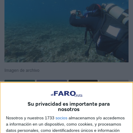
Imagen de archivo
El
Grupo Parlamentario Vox
ha explicado que en el
Su privacidad es importante para
próximo
pleno
de la Asamblea de Ceuta defenderá una
nosotros
propuesta en la que instará al Gobierno a elaborar un plan
Nosotros y nuestros 1733
socios
almacenamos y/o accedemos
de impulso del submarinismo para el aprovechamiento de
a información en un dispositivo, como cookies, y procesamos
los
fondos marinos
, así como fomentar los
deportes
datos personales, como identificadores únicos e información