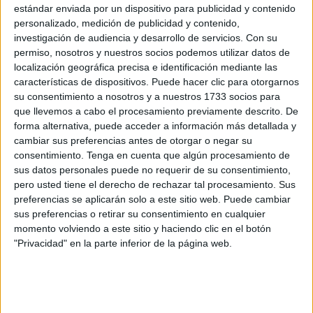
estándar enviada por un dispositivo para publicidad y contenido
náuticos
y marítimos.
personalizado, medición de publicidad y contenido,
investigación de audiencia y desarrollo de servicios.
Con su
Con esta iniciativa, el partido propone que la
permiso, nosotros y nuestros socios podemos utilizar datos de
administración local se implique más en esta tarea a la
localización geográfica precisa e identificación mediante las
vista de del “buen resultado que han tenido las acciones
características de dispositivos. Puede hacer clic para otorgarnos
para el fomento del buceo y otros deportes náuticos en la
su consentimiento a nosotros y a nuestros 1733 socios para
ciudad”.
que llevemos a cabo el procesamiento previamente descrito. De
forma alternativa, puede acceder a información más detallada y
Vox apuesta así por convertir a Ceuta en un "referente
cambiar sus preferencias antes de otorgar o negar su
consentimiento.
Tenga en cuenta que algún procesamiento de
nacional del submarinismo" para que, además, se pueda
sus datos personales puede no requerir de su consentimiento,
contar con “nuevos nichos de empleo” en este campo de
pero usted tiene el derecho de rechazar tal procesamiento. Sus
las actividades náuticas.
preferencias se aplicarán solo a este sitio web. Puede cambiar
sus preferencias o retirar su consentimiento en cualquier
Otras propuestas
momento volviendo a este sitio y haciendo clic en el botón
"Privacidad" en la parte inferior de la página web.
Por otro lado, Vox propondrá que se inste al Gobierno de
la Nación a que, a través de la
Autoridad Portuaria
, inicie
los trámites para poner en marcha una terminal de