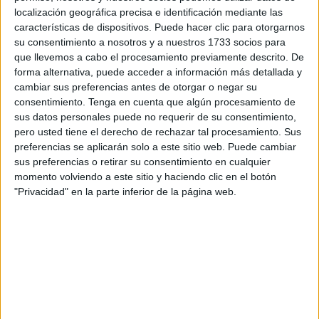
intensivistas
, según explica el Gobierno de España,
localización geográfica precisa e identificación mediante las
mientras que
Vox
, que preguntó al Ejecutivo por ello,
características de dispositivos. Puede hacer clic para otorgarnos
asegura que "la realidad es que hay cuatro y pronto serán
su consentimiento a nosotros y a nuestros 1733 socios para
que llevemos a cabo el procesamiento previamente descrito. De
sólo tres".
forma alternativa, puede acceder a información más detallada y
cambiar sus preferencias antes de otorgar o negar su
Este asunto ha sido un nuevo punto de discordia entre Vox
consentimiento.
Tenga en cuenta que algún procesamiento de
y el Gobierno, que "ha hecho patente su desconocimiento
sus datos personales puede no requerir de su consentimiento,
sobre la situación sanitaria en Ceuta al responder que en
pero usted tiene el derecho de rechazar tal procesamiento. Sus
el Hospital Universitario hay seis intensivistas cuando la
preferencias se aplicarán solo a este sitio web. Puede cambiar
sus preferencias o retirar su consentimiento en cualquier
realidad es que, a pesar de que hay seis plazas en
momento volviendo a este sitio y haciendo clic en el botón
plantilla, sólo cuatro de estos especialistas están
"Privacidad" en la parte inferior de la página web.
disponibles, y uno de ellos está pendiente de trasladarse a
Andalucía", recoge Vox en una nota.
"De los otros dos, uno está de baja por larga duración y el
otro es el director territorial del
Ingesa
, Jesús Lopera. De
esta forma, la Unidad de Cuidados Intensivos se puede
quedar con tres intensivistas y, mientras, desde Madrid