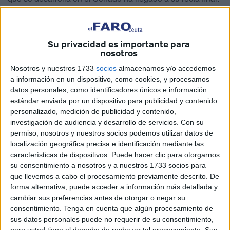
Ya se han presentado las conclusiones de esta ponencia
de la que forma parte la
senadora
de
Vox
por Ceuta,
Yolanda Merelo, y el partido ha presentado las suyas con
Su privacidad es importante para
propuestas para mejorar las condiciones económicas y
nosotros
sociales de las ciudades autónomas.
Nosotros y nuestros 1733
socios
almacenamos y/o accedemos
a información en un dispositivo, como cookies, y procesamos
Se trata de iniciativas que la formación ha defendido
datos personales, como identificadores únicos e información
desde sus inicios, como la eliminación de la excepción al
estándar enviada por un dispositivo para publicidad y contenido
personalizado, medición de publicidad y contenido,
Tratado Schengen o la necesidad de aumentar la
investigación de audiencia y desarrollo de servicios.
Con su
presencia del Estado en estas ciudades incrementando el
permiso, nosotros y nuestros socios podemos utilizar datos de
número de efectivos de Policía Nacional, Guardia Civil; así
localización geográfica precisa e identificación mediante las
como la dotación de un destacamento de la Unidad Militar
características de dispositivos. Puede hacer clic para otorgarnos
de Emergencias. "Medidas que incluso fueron incluidas", a
su consentimiento a nosotros y a nuestros 1733 socios para
que llevemos a cabo el procesamiento previamente descrito. De
propuesta de Vox, ha recordado, "en el Plan ‘Por un futuro
forma alternativa, puede acceder a información más detallada y
más sólido y estable’ que se aprobó en la Asamblea de
cambiar sus preferencias antes de otorgar o negar su
Ceuta en diciembre de 2020".
consentimiento.
Tenga en cuenta que algún procesamiento de
sus datos personales puede no requerir de su consentimiento,
Ante la "falta de iniciativa" del Ejecutivo del PP para