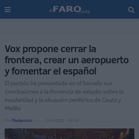
Vox propone cerrar la
frontera, crear un aeropuerto
y fomentar el español
El partido ha presentado en el Senado sus
conclusiones a la Ponencia de estudio sobre la
insularidad y la situación periférica de Ceuta y
Melilla
Por
Redacción
13/06/2022 - 06:10