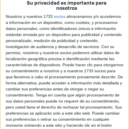
Su privacidad es importante para
nosotros
El diputado
Jacobo Pérez Robatto
ha sido el encargado
Nosotros y nuestros 1733
socios
almacenamos y/o accedemos
de
exponer la posición del partido,
advirtiendo de que
el
a información en un dispositivo, como cookies, y procesamos
debate va más allá “que una partida presupuestaria”
,
datos personales, como identificadores únicos e información
porque lo que está en juego es decidir "si nuestra nación
estándar enviada por un dispositivo para publicidad y contenido
quiere seguir siendo capaz de defenderse o si prefiere
personalizado, medición de publicidad y contenido,
investigación de audiencia y desarrollo de servicios.
Con su
convertirse en un país indefenso, dependiente y sometido
permiso, nosotros y nuestros socios podemos utilizar datos de
a la voluntad de otros".
localización geográfica precisa e identificación mediante las
características de dispositivos. Puede hacer clic para otorgarnos
Un mundo cada vez más peligroso
su consentimiento a nosotros y a nuestros 1733 socios para
que llevemos a cabo el procesamiento previamente descrito. De
forma alternativa, puede acceder a información más detallada y
Vox ha argumentado que
el contexto internacional
cambiar sus preferencias antes de otorgar o negar su
justifica
sobradamente el
incremento del presupuesto
consentimiento.
Tenga en cuenta que algún procesamiento de
de Defensa.
sus datos personales puede no requerir de su consentimiento,
pero usted tiene el derecho de rechazar tal procesamiento. Sus
Según ha manifestado Robatto, “el mundo no se está
preferencias se aplicarán solo a este sitio web. Puede cambiar
volviendo más seguro”, y ha enumerado
una serie de
sus preferencias o retirar su consentimiento en cualquier
momento volviendo a este sitio y haciendo clic en el botón
amenazas que considera urgentes
: “Una guerra en