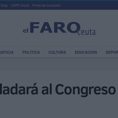
 Roja
COPE Ceuta
Portal del suscriptor
USTICIA
POLÍTICA
CULTURA
EDUCACIÓN
DEPO
sladará al Congres