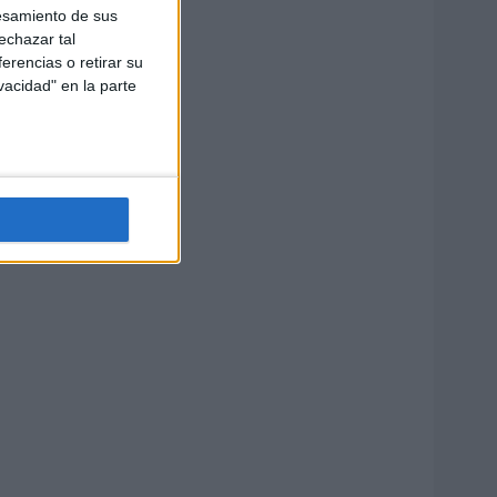
esamiento de sus
echazar tal
erencias o retirar su
vacidad" en la parte