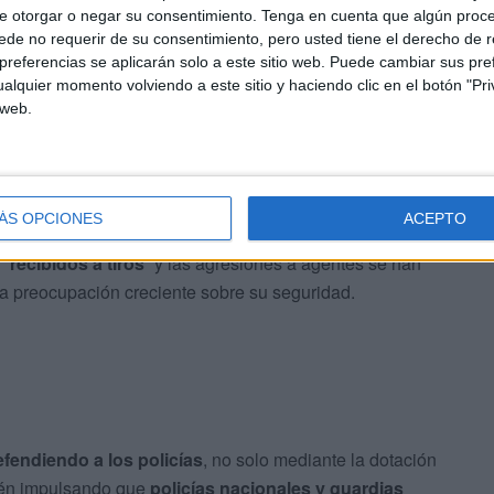
e otorgar o negar su consentimiento.
Tenga en cuenta que algún proc
de no requerir de su consentimiento, pero usted tiene el derecho de r
referencias se aplicarán solo a este sitio web. Puede cambiar sus pref
alquier momento volviendo a este sitio y haciendo clic en el botón "Pri
las agresiones a policías
 web.
gentes es especialmente grave, ya que se sienten
icos del
Ministerio del Interior
como por la legislación
ÁS OPCIONES
ACEPTO
 “
recibidos a tiros
” y las agresiones a agentes se han
a preocupación creciente sobre su seguridad.
fendiendo a los policías
, no solo mediante la dotación
ién impulsando que
policías nacionales y guardias