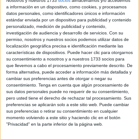
Nosotros y nuestros 1733
socios
almacenamos y/o accedemos
colapso del
Hospital
” a causa de “pruebas y
a información en un dispositivo, como cookies, y procesamos
enfermedades menores”. En su programa de Sanidad
datos personales, como identificadores únicos e información
estándar enviada por un dispositivo para publicidad y contenido
incluye además el aumento de la plantilla de trabajadores
personalizado, medición de publicidad y contenido,
sociales y de atención sanitaria domiciliaria.
investigación de audiencia y desarrollo de servicios.
Con su
permiso, nosotros y nuestros socios podemos utilizar datos de
Dice Vox que hay que potenciar también “los controles de
localización geográfica precisa e identificación mediante las
acceso a la sanidad, limitando el abuso de extranjeros, en
características de dispositivos. Puede hacer clic para otorgarnos
su mayoría marroquíes, con el consiguiente gasto y
su consentimiento a nosotros y a nuestros 1733 socios para
disminución de la calidad del servicio dado a nuestros
que llevemos a cabo el procesamiento previamente descrito. De
forma alternativa, puede acceder a información más detallada y
nacionales”, considerando “imprescindible” agilizar los
cambiar sus preferencias antes de otorgar o negar su
trámites para la atención a españoles no ceutíes.
consentimiento.
Tenga en cuenta que algún procesamiento de
sus datos personales puede no requerir de su consentimiento,
Por otra parte, Vox Ceuta lleva en su programa la
pero usted tiene el derecho de rechazar tal procesamiento. Sus
elaboración de un plan “contra las mafias que se lucran
preferencias se aplicarán solo a este sitio web. Puede cambiar
con los pisos patera para embarazadas, que terminan
sus preferencias o retirar su consentimiento en cualquier
momento volviendo a este sitio y haciendo clic en el botón
colapsando el servicio de partos”. Además, esta formación
"Privacidad" en la parte inferior de la página web.
solicitará a Ingesa y
Delegación del Gobierno
una
urgente mejora del sistema de seguridad del Hospital