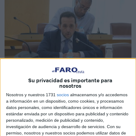
Su privacidad es importante para
Imagen de archivo
nosotros
Nosotros y nuestros 1731
socios
almacenamos y/o accedemos
a información en un dispositivo, como cookies, y procesamos
datos personales, como identificadores únicos e información
Una vez más,
Vox Ceuta
interpelará al Ejecutivo, en el
estándar enviada por un dispositivo para publicidad y contenido
personalizado, medición de publicidad y contenido,
próximo al
pleno
de control, por la asociación Digmun, así
investigación de audiencia y desarrollo de servicios.
Con su
como por la asociación Intercultura. Y es que, el partido
permiso, nosotros y nuestros socios podemos utilizar datos de