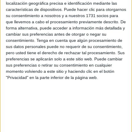
que lidera Juan Sergio Redondo está comprometido con el
localización geográfica precisa e identificación mediante las
fin de las subvenciones públicas a asociaciones y
características de dispositivos. Puede hacer clic para otorgarnos
su consentimiento a nosotros y a nuestros 1731 socios para
organizaciones "de proselitismo ideológico". “Desde Vox
que llevemos a cabo el procesamiento previamente descrito. De
apostamos por que las asociaciones que hacen
forma alternativa, puede acceder a información más detallada y
proselitismo ideológico deben ser mantenidas
cambiar sus preferencias antes de otorgar o negar su
principalmente con las aportaciones de sus afiliados y
consentimiento.
Tenga en cuenta que algún procesamiento de
sus datos personales puede no requerir de su consentimiento,
simpatizantes”, destaca la formación.
pero usted tiene el derecho de rechazar tal procesamiento. Sus
preferencias se aplicarán solo a este sitio web. Puede cambiar
En cuanto a la asociación Digmun, Vox Ceuta quiere saber
sus preferencias o retirar su consentimiento en cualquier
“cuál es el objetivo para que se les destinen 105.000
momento volviendo a este sitio y haciendo clic en el botón
euros”, y “cómo y por qué se concedió la primera
"Privacidad" en la parte inferior de la página web.
subvención pública de la ciudad a esta asociación,
estando en la presidencia de la Ciudad el actual
presidente”. Y es que, la formación quiere saber si al
Gobierno le parece bien "subvencionar un proyecto de una
asociación que atiende en talleres a cerca de ochenta
mujeres marroquíes sin residencia".