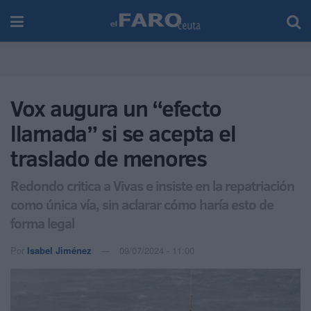
Vox augura un “efecto
llamada” si se acepta el
traslado de menores
Redondo critica a Vivas e insiste en la repatriación
como única vía, sin aclarar cómo haría esto de
forma legal
Por
Isabel Jiménez
09/07/2024 - 11:00