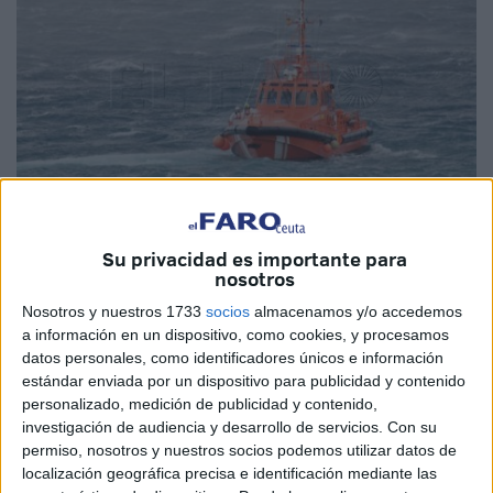
Su privacidad es importante para
Imagen de archivo
nosotros
Nosotros y nuestros 1733
socios
almacenamos y/o accedemos
a información en un dispositivo, como cookies, y procesamos
datos personales, como identificadores únicos e información
“Cree el ladrón que todos son de su condición”, así
estándar enviada por un dispositivo para publicidad y contenido
responde el líder de
Vox
-Ceuta, Juan Sergio Redondo, a
personalizado, medición de publicidad y contenido,
investigación de audiencia y desarrollo de servicios.
Con su
las declaraciones de Juan Vivas, presidente de la
permiso, nosotros y nuestros socios podemos utilizar datos de
Ciudad
, sobre la negativa de la formación que dirige
localización geográfica precisa e identificación mediante las
Santiago Abascal a acoger
menores extranjeros no