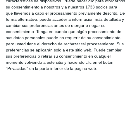
características de dispositivos. Puede hacer clic para otorgarnos
acompañados
en las comunidades donde gobierna con
su consentimiento a nosotros y a nuestros 1733 socios para
que llevemos a cabo el procesamiento previamente descrito. De
los populares.
forma alternativa, puede acceder a información más detallada y
cambiar sus preferencias antes de otorgar o negar su
“No hay nadie más hipócrita en esta ciudad que Vivas,
consentimiento.
Tenga en cuenta que algún procesamiento de
además, recalcitrante en su mentira, su engaño y su estafa
sus datos personales puede no requerir de su consentimiento,
a los ceutíes”, indica en una nota de prensa.
pero usted tiene el derecho de rechazar tal procesamiento. Sus
preferencias se aplicarán solo a este sitio web. Puede cambiar
Redondo advierte de que “en todo momento, Vox ha sido
sus preferencias o retirar su consentimiento en cualquier
coherente en su discurso y en su posición con respecto a
momento volviendo a este sitio y haciendo clic en el botón
la política migratoria, y especialmente sobre los
MENA
"Privacidad" en la parte inferior de la página web.
que están de manera ilegal en Ceuta”, señala.
“Siempre hemos defendido la repatriación de los menores
a
Marruecos
, ya fueran súbditos marroquíes o
subsaharianos procedentes del territorio marroquí”, añade,
aunque sin concretar qué fórmula legal seguiría al
respecto.