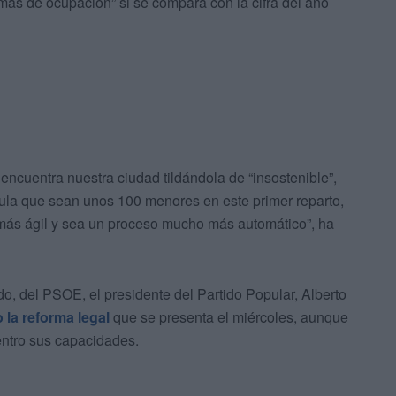
ás de ocupación” si se compara con la cifra del año
 encuentra nuestra ciudad tildándola de “insostenible”,
cula que sean unos 100 menores en este primer reparto,
 más ágil y sea un proceso mucho más automático”, ha
ado, del PSOE, el presidente del Partido Popular, Alberto
 la reforma legal
que se presenta el miércoles, aunque
dentro sus capacidades.