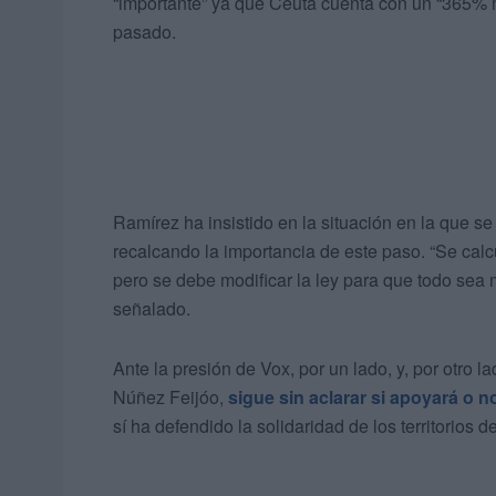
“importante” ya que Ceuta cuenta con un “365% m
pasado.
Ramírez ha insistido en la situación en la que se
recalcando la importancia de este paso. “Se cal
pero se debe modificar la ley para que todo sea
señalado.
Ante la presión de Vox, por un lado, y, por otro l
Núñez Feijóo,
sigue sin aclarar si apoyará o no
sí ha defendido la solidaridad de los territorios 