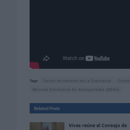
Tags:
Centro de menores de La Esperanza
Conse
Menores Extranjeros No Acompañados (MENA)
Related
Posts
Vivas reúne al Consejo de