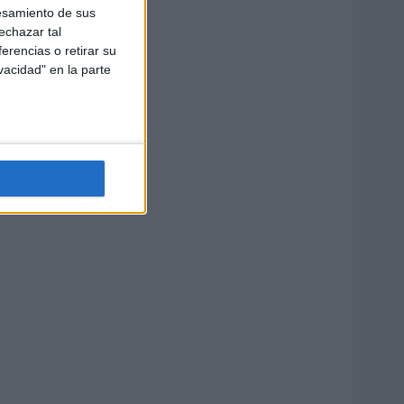
esamiento de sus
echazar tal
erencias o retirar su
vacidad" en la parte