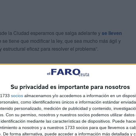
esde la Ciudad esperamos que salga adelante y
se lleven
e se tiene que modificar la ley, que sea mucho más ágil y
 estructural eficaz para resolver el problema”.
Su privacidad es importante para nosotros
s 1733
socios
almacenamos y/o accedemos a información en un disposit
sonales, como identificadores únicos e información estándar enviada 
ntenido personalizado, medición de publicidad y contenido, investigaci
os.
Con su permiso, nosotros y nuestros socios podemos utilizar datos 
ue, desde el área de Presidencia y Gobernación,
identificación mediante las características de dispositivos. Puede hacer
, ya ha dado a conocer al Estado el sobrecoste que está
ntimiento a nosotros y a nuestros 1733 socios para que llevemos a ca
. De forma alternativa, puede acceder a información más detallada y 