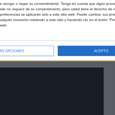
e otorgar o negar su consentimiento.
Tenga en cuenta que algún proc
de no requerir de su consentimiento, pero usted tiene el derecho de r
referencias se aplicarán solo a este sitio web. Puede cambiar sus pref
alquier momento volviendo a este sitio y haciendo clic en el botón "Pri
 web.
 de lo que tenemos invertido, ahora mismo no tengo la
dado la cantidad. En estos momentos con una atención en
ÁS OPCIONES
ACEPTO
do.