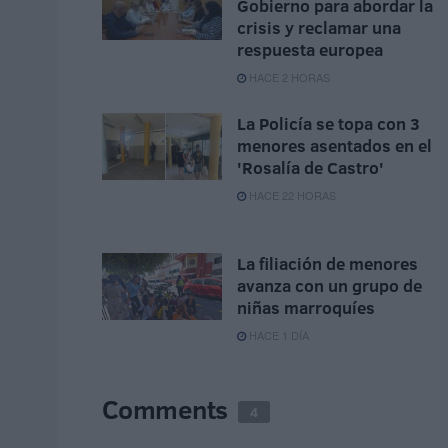
Gobierno para abordar la
crisis y reclamar una
respuesta europea
HACE 2 HORAS
La Policía se topa con 3
menores asentados en el
'Rosalía de Castro'
HACE 22 HORAS
La filiación de menores
avanza con un grupo de
niñas marroquíes
HACE 1 DÍA
Comments
4