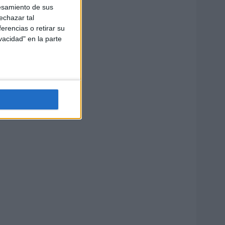
esamiento de sus
echazar tal
erencias o retirar su
vacidad" en la parte