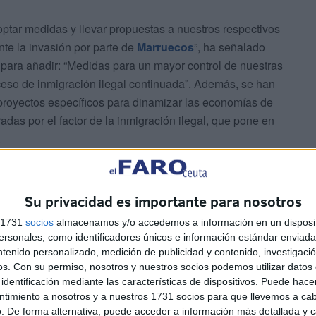
tar medidas y llevar propuestas a nuestros respectivos
te la invasión por parte de
Marruecos
”, ha señalado
para añadir: “Medidas para un mayor control de nuestras
oceso de inmigración ilegal continuada”. Además, se han
royectos específicos para dinamizar las economías de
radas por el factor de la inmigración ilegal, que pone en
.
itan situaciones de invasión"
Su privacidad es importante para nosotros
s 1731
socios
almacenamos y/o accedemos a información en un disposit
sonales, como identificadores únicos e información estándar enviada 
ntenido personalizado, medición de publicidad y contenido, investigaci
os.
Con su permiso, nosotros y nuestros socios podemos utilizar datos 
identificación mediante las características de dispositivos. Puede hacer
ntimiento a nosotros y a nuestros 1731 socios para que llevemos a ca
. De forma alternativa, puede acceder a información más detallada y 