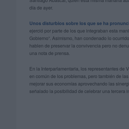
Santiago Abascal, quien esta misma mañana aband
día de ayer.
Unos disturbios sobre los que se ha pronunc
ejerció por parte de los que integraban esta man
Gobierno”. Asimismo, han condenado lo ocurrido y
hablen de preservar la convivencia pero no denun
una nota de prensa.
En la Interparlamentaria, los representantes de V
en común de los problemas, pero también de las
mejorar sus economías aprovechando las sinergias
señalado la posibilidad de celebrar una tercera 