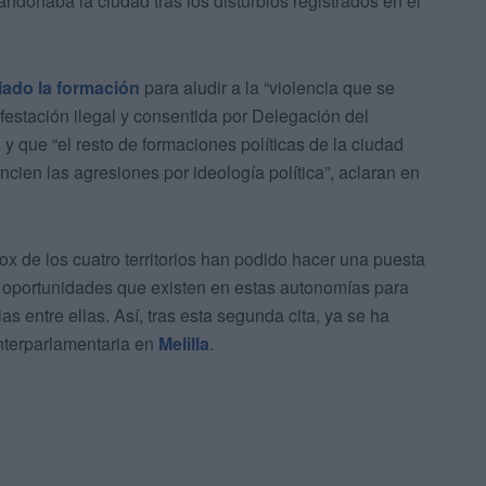
onaba la ciudad tras los disturbios registrados en el
iado la formación
para aludir a la “violencia que se
ifestación ilegal y consentida por Delegación del
 que “el resto de formaciones políticas de la ciudad
cien las agresiones por ideología política”, aclaran en
ox de los cuatro territorios han podido hacer una puesta
 oportunidades que existen en estas autonomías para
 entre ellas. Así, tras esta segunda cita, ya se ha
interparlamentaria en
Melilla
.