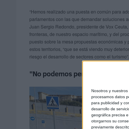
“Hemos realizado una puesta en común para adop
parlamentos con las que demandar soluciones an
Juan Sergio Redondo, presidente de Vox Ceuta, 
fronteras, de nuestro espacio marítimo, y del pr
puesto sobre la mesa propuestas económicas y p
estos territorios, “que se está viendo muy deterio
riesgo el desarrollo de sectores como el turismo”
"No podemos permitir que se rep
Nosotros y nuestro
procesamos datos per
para publicidad y co
desarrollo de servici
geográfica precisa e 
otorgarnos su conse
previamente descrito