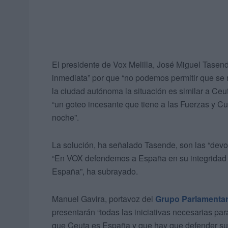
El presidente de Vox Melilla, José Miguel Tasend
inmediata” por que “no podemos permitir que se r
la ciudad autónoma la situación es similar a Ce
“un goteo incesante que tiene a las Fuerzas y Cu
noche”.
La solución, ha señalado Tasende, son las “devolu
“En VOX defendemos a España en su integridad y 
España”, ha subrayado.
Manuel Gavira, portavoz del
Grupo Parlamentar
presentarán “todas las iniciativas necesarias p
que Ceuta es España y que hay que defender su f