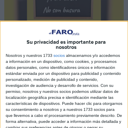
Imagen cedida
Su privacidad es importante para
nosotros
Nosotros y nuestros 1733
socios
almacenamos y/o accedemos
¡Pero si los animales no votan!, se dirán. Evidentemente
a información en un dispositivo, como cookies, y procesamos
no, pero las personas que los quieren y los cuidan, sí.
datos personales, como identificadores únicos e información
estándar enviada por un dispositivo para publicidad y contenido
En época de elecciones siempre pienso que existe
personalizado, medición de publicidad y contenido,
también el “voto” de los animales. No porque voten ellos,
investigación de audiencia y desarrollo de servicios.
Con su
claro, sino porque votan las personas que los quieren y los
permiso, nosotros y nuestros socios podemos utilizar datos de
localización geográfica precisa e identificación mediante las
cuidan. Muchísima gente tiene perros y gatos y espera que
características de dispositivos. Puede hacer clic para otorgarnos
los políticos incluyan en sus programas medidas reales de
su consentimiento a nosotros y a nuestros 1733 socios para
bienestar animal.
que llevemos a cabo el procesamiento previamente descrito. De
forma alternativa, puede acceder a información más detallada y
Decirse amante de los animales es fácil, demostrarlo con
cambiar sus preferencias antes de otorgar o negar su