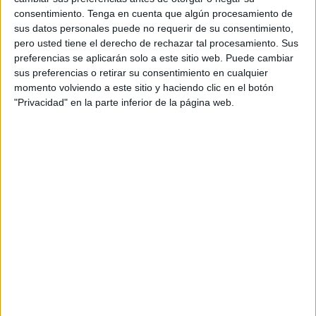
hechos ya no tanto. Protegerlos no es una tontería ni algo
consentimiento.
Tenga en cuenta que algún procesamiento de
sus datos personales puede no requerir de su consentimiento,
secundario. Fomentar el respeto y la compasión hacia
pero usted tiene el derecho de rechazar tal procesamiento. Sus
ellos también mejora nuestra sociedad.
preferencias se aplicarán solo a este sitio web. Puede cambiar
sus preferencias o retirar su consentimiento en cualquier
momento volviendo a este sitio y haciendo clic en el botón
"Privacidad" en la parte inferior de la página web.