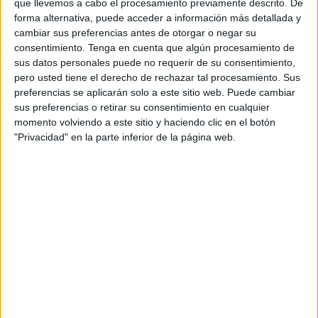
que llevemos a cabo el procesamiento previamente descrito. De
oportunidad histórica para un impulso a la consecución del
forma alternativa, puede acceder a información más detallada y
objetivo de estabilidad, prosperidad y cohesión social que
cambiar sus preferencias antes de otorgar o negar su
todos deseamos y los ceutíes se merecen”.
consentimiento.
Tenga en cuenta que algún procesamiento de
sus datos personales puede no requerir de su consentimiento,
“Esa estrategia debe cumplir con algunos requisitos como
pero usted tiene el derecho de rechazar tal procesamiento. Sus
preferencias se aplicarán solo a este sitio web. Puede cambiar
contar con un amplio consenso político, institucional y
sus preferencias o retirar su consentimiento en cualquier
social; transmitir confianza; estar cuantificado; significar
momento volviendo a este sitio y haciendo clic en el botón
una acción enérgica, decidida y audaz del Estado; y
"Privacidad" en la parte inferior de la página web.
disponer de un doble ámbito de actuación en la inversión
pública y la concreción de las reformas normativas que
sean necesarias para potenciar la actividad económica a
través del REF, las comunicaciones y la integración de
Ceuta en Europa con Schengen o la Unión Aduanera”, ha
señalado el líder del
Ejecutivo local
.
A su juicio estas dos últimas cuestiones, que se presumen
clave, tienen que verse resueltas a través del Plan. “Debe
recoger cuáles son las inversiones públicas que en Ceuta