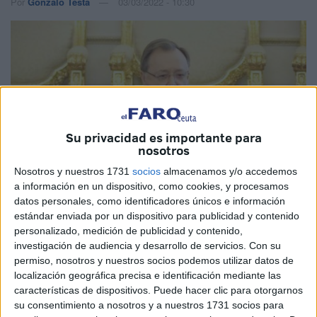
Por
Gonzalo Testa
03/03/2022 - 10:30
Su privacidad es importante para
nosotros
Nosotros y nuestros 1731
socios
almacenamos y/o accedemos
a información en un dispositivo, como cookies, y procesamos
datos personales, como identificadores únicos e información
Imágenes: Marina Risco
estándar enviada por un dispositivo para publicidad y contenido
personalizado, medición de publicidad y contenido,
investigación de audiencia y desarrollo de servicios.
Con su
permiso, nosotros y nuestros socios podemos utilizar datos de
El presidente de la Ciudad,
Juan Vivas
, ha asegurado
localización geográfica precisa e identificación mediante las
este jueves que contempla el proceso de elaboración del
características de dispositivos. Puede hacer clic para otorgarnos
su consentimiento a nosotros y a nuestros 1731 socios para
Plan Estratégico
de Ceuta como “una verdadera